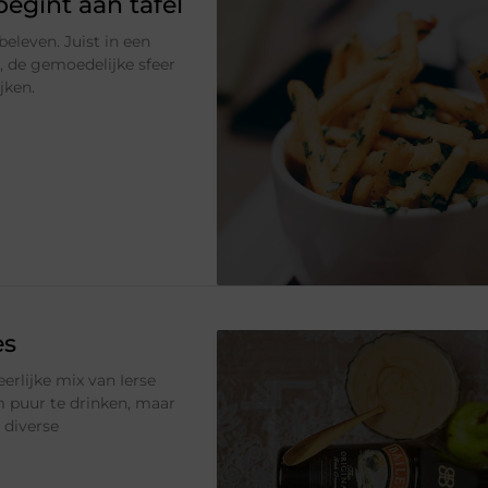
egint aan tafel
beleven. Juist in een
d, de gemoedelijke sfeer
jken.
es
erlijke mix van Ierse
om puur te drinken, maar
 diverse