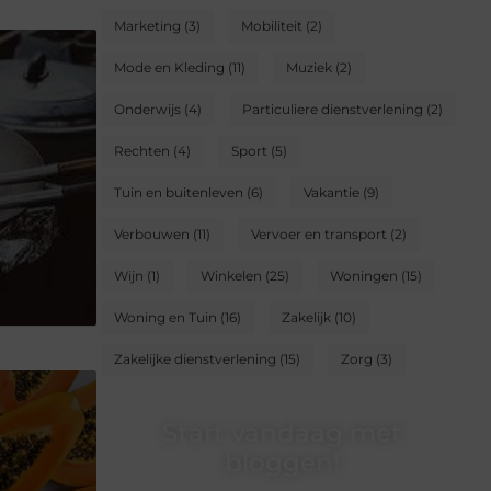
Marketing
(3)
Mobiliteit
(2)
Mode en Kleding
(11)
Muziek
(2)
Onderwijs
(4)
Particuliere dienstverlening
(2)
Rechten
(4)
Sport
(5)
Tuin en buitenleven
(6)
Vakantie
(9)
Verbouwen
(11)
Vervoer en transport
(2)
Wijn
(1)
Winkelen
(25)
Woningen
(15)
Woning en Tuin
(16)
Zakelijk
(10)
Zakelijke dienstverlening
(15)
Zorg
(3)
Start vandaag met
bloggen!