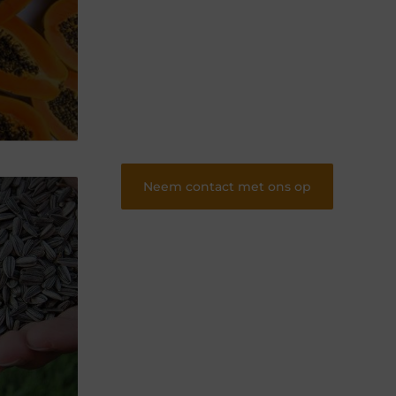
Of je nu schrijft of leest, ons platform biedt
een plek voor iedereen die van blogs houdt.
Registreer nu en word onderdeel van onze
community.
❝
Deel jouw verhalen en ervaringen op
ons blogplatform en bereik een
betrokken lezerspubliek..
❞
Neem contact met ons op