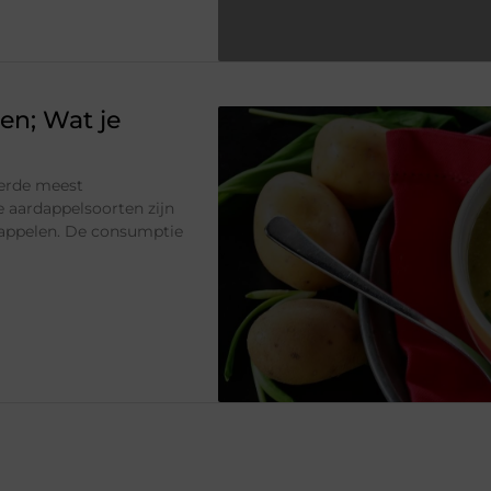
en; Wat je
derde meest
e aardappelsoorten zijn
dappelen. De consumptie