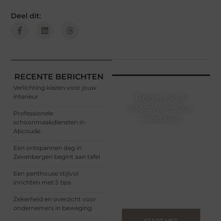
Deel dit:
RECENTE BERICHTEN
Verlichting kiezen voor jouw
interieur
Begin jouw
blogavontuur
Professionele
vandaag!
schoonmaakdiensten in
Abcoude
Of je nu een ervaren
blogger bent of net
Een ontspannen dag in
begint, ons platform biedt
Zevenbergen begint aan tafel
jou de ruimte om jouw
verhalen te delen.
Een penthouse stijlvol
Registreer nu en blog
inrichten met 5 tips
mee.
Zekerheid en overzicht voor
ondernemers in beweging
START MET