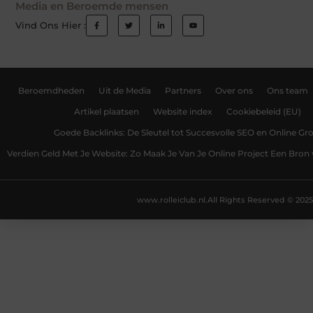
Media en Beroemde mensen
Vind Ons Hier :
Beroemdheden
Uit de Media
Partners
Over ons
Ons team
Artikel plaatsen
Website index
Cookiebeleid (EU)
Goede Backlinks: De Sleutel tot Succesvolle SEO en Online Gro
Verdien Geld Met Je Website: Zo Maak Je Van Je Online Project Een Bro
www.rolleiclub.nl.
All Rights Reserved © 2025