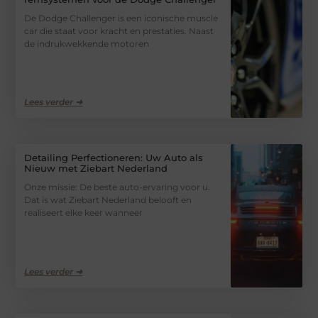
De Dodge Challenger is een iconische muscle
car die staat voor kracht en prestaties. Naast
de indrukwekkende motoren
Lees verder ➜
Detailing Perfectioneren: Uw Auto als
Nieuw met Ziebart Nederland
Onze missie: De beste auto-ervaring voor u.
Dat is wat Ziebart Nederland belooft en
realiseert elke keer wanneer
Lees verder ➜