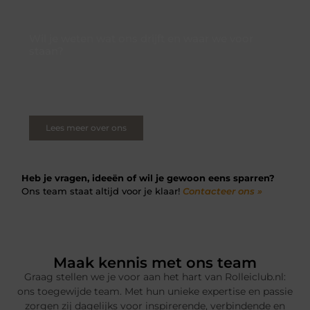
Wil je weten wat ons drijft en waar we voor
staan?
Ontdek wat ons drijft en hoe we verhalen creëren die
verbinden en inspireren. Lees meer over onze visie, missie en
de waarden die ons team motiveren.
Lees meer over ons
Heb je vragen, ideeën of wil je gewoon eens sparren?
Ons team staat altijd voor je klaar!
Contacteer ons »
Maak kennis met ons team
Graag stellen we je voor aan het hart van Rolleiclub.nl:
ons toegewijde team. Met hun unieke expertise en passie
zorgen zij dagelijks voor inspirerende, verbindende en