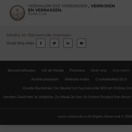
VERHALEN DIE VERBINDEN
, VERRIJKEN
EN VERRASSEN.
Rollei Club
Media en Beroemde mensen
Vind Ons Hier :
Beroemdheden
Uit de Media
Partners
Over ons
Ons team
Artikel plaatsen
Website index
Cookiebeleid (EU)
Goede Backlinks: De Sleutel tot Succesvolle SEO en Online Gro
Verdien Geld Met Je Website: Zo Maak Je Van Je Online Project Een Bro
www.rolleiclub.nl.
All Rights Reserved © 2025