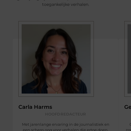
toegankelijke verhalen.
Carla Harms
Ge
HOOFDREDACTEUR
Met jarenlange ervaring in de journalistiek en
een scherp oog voor verhalen die ertoe doen,
zo