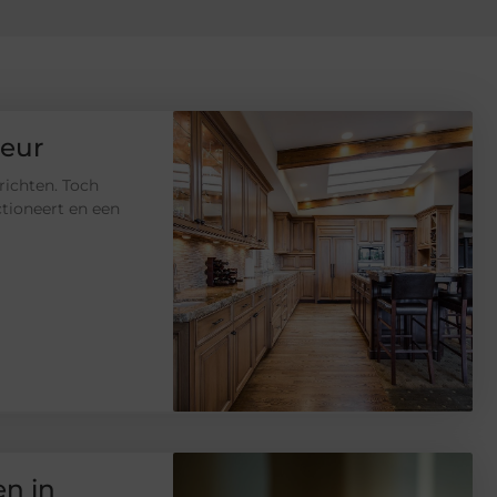
ieur
nrichten. Toch
ctioneert en een
n in