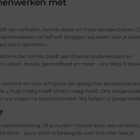
amenwerken met
dt van verhalen, kennis delen en frisse perspectieven. O
samenwerken of zelf wilt bloggen: wij staan voor je klaar
ntact kunt opnemen.
platform dat ruimte biedt aan diverse onderwerpen en
ctualiteit, media, gezondheid en meer – ons blog is bree
nde content én voor schrijvers die graag hun perspectieven
s u hulp nodig heeft of een vraag heeft. Ons toegewijd
 en uw vragen te beantwoorden. Wij helpen u graag verde
?
n samenwerking. Of je nu een trouwe lezer, een ambitie
e bent – jouw stem is belangrijk voor ons. Hier lees je