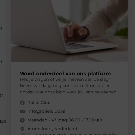
f je
.
d
Word onderdeel van ons platform
Heb je vragen of wil je meteen aan de slag?
Neem vandaag nog contact met ons op en
e
ontdek wat onze blog voor jou kan betekenen!
r.
Rollei Club
info@rolleiclub.nl
Maandag - Vrijdag 08.00 - 17.00 uur.
uze
Amersfoort, Nederland.
***We staan klaar om je vragen te beantwoorden.