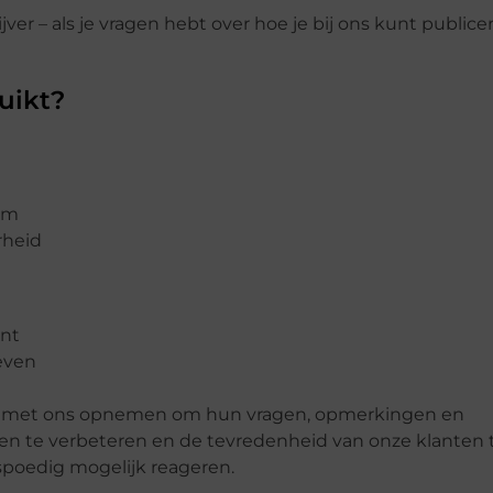
jver – als je vragen hebt over hoe je bij ons kunt publice
ruikt?
am
rheid
ent
even
tact met ons opnemen om hun vragen, opmerkingen en
nsten te verbeteren en de tevredenheid van onze klanten 
 spoedig mogelijk reageren.