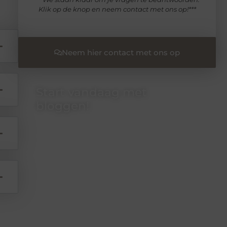
Klik op de knop en neem contact met ons op!***
Neem hier contact met ons op
Start vandaag met
bloggen!
Of je nu schrijft of leest, ons platform biedt een
plek voor iedereen die van blogs houdt.
Registreer nu en word onderdeel van onze
community.
❝
Deel jouw verhalen en ervaringen op ons
blogplatform en bereik een betrokken
lezerspubliek..
❞