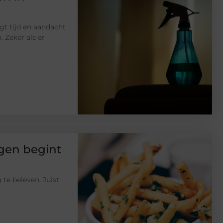
gt tijd en aandacht
. Zeker als er
gen begint
 te beleven. Juist