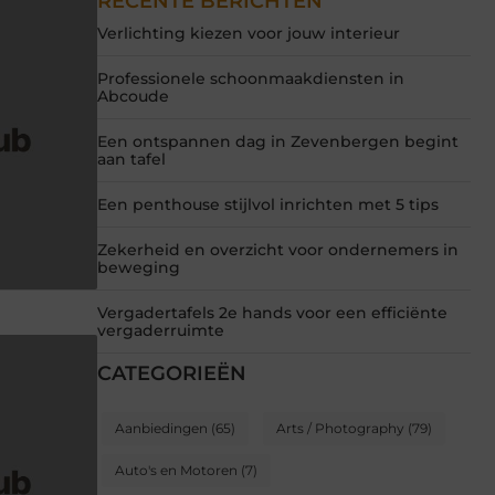
RECENTE BERICHTEN
Verlichting kiezen voor jouw interieur
Professionele schoonmaakdiensten in
Abcoude
Een ontspannen dag in Zevenbergen begint
aan tafel
Een penthouse stijlvol inrichten met 5 tips
Zekerheid en overzicht voor ondernemers in
beweging
Vergadertafels 2e hands voor een efficiënte
vergaderruimte
CATEGORIEËN
Aanbiedingen
(65)
Arts / Photography
(79)
Auto's en Motoren
(7)