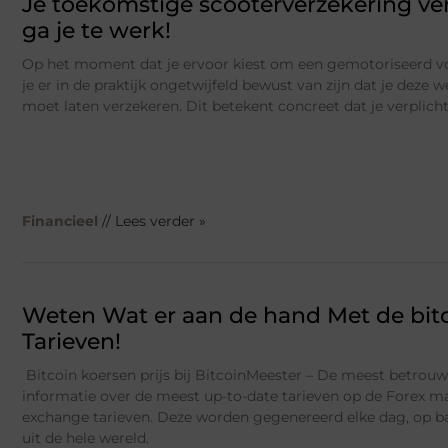
Je toekomstige scooterverzekering ver
ga je te werk!
Op het moment dat je ervoor kiest om een gemotoriseerd voe
je er in de praktijk ongetwijfeld bewust van zijn dat je deze w
moet laten verzekeren. Dit betekent concreet dat je verplich
Financieel
// Lees verder »
Weten Wat er aan de hand Met de bi
Tarieven!
Bitcoin koersen prijs bij BitcoinMeester – De meest betrou
informatie over de meest up-to-date tarieven op de Forex mar
exchange tarieven. Deze worden gegenereerd elke dag, op ba
uit de hele wereld.