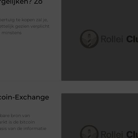
gelijken? Zo
rtuig te kopen zal je,
ettelijk gezien verplicht
t minstens
tcoin-Exchange
wbare bron van
kt is de bitcoin
sis van de informatie