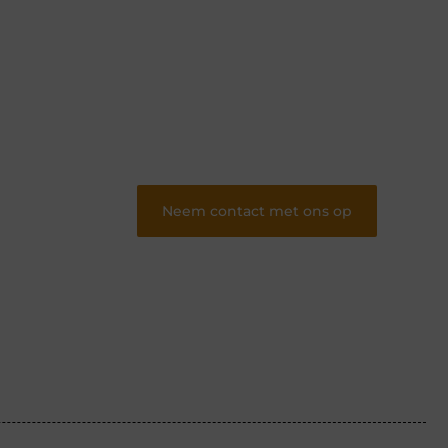
Of je nu schrijft of leest, ons platform biedt
een plek voor iedereen die van blogs houdt.
Registreer nu en word onderdeel van onze
community.
❝
Deel jouw verhalen en ervaringen op
ons blogplatform en bereik een
betrokken lezerspubliek..
❞
Neem contact met ons op