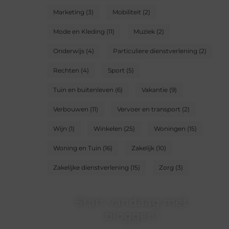
Marketing
(3)
Mobiliteit
(2)
Mode en Kleding
(11)
Muziek
(2)
Onderwijs
(4)
Particuliere dienstverlening
(2)
Rechten
(4)
Sport
(5)
Tuin en buitenleven
(6)
Vakantie
(9)
Verbouwen
(11)
Vervoer en transport
(2)
Wijn
(1)
Winkelen
(25)
Woningen
(15)
Woning en Tuin
(16)
Zakelijk
(10)
Zakelijke dienstverlening
(15)
Zorg
(3)
Start vandaag met
bloggen!