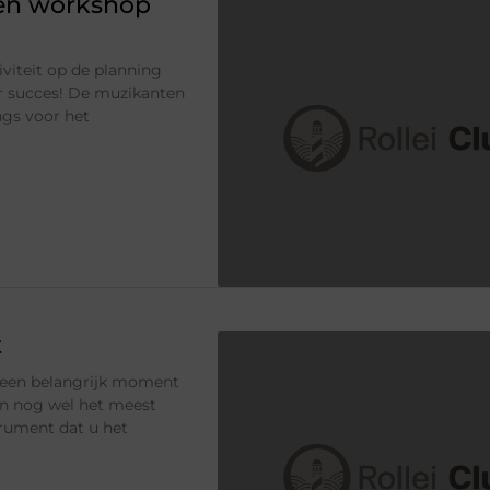
een workshop
iviteit op de planning
r succes! De muzikanten
gs voor het
t
t een belangrijk moment
en nog wel het meest
trument dat u het