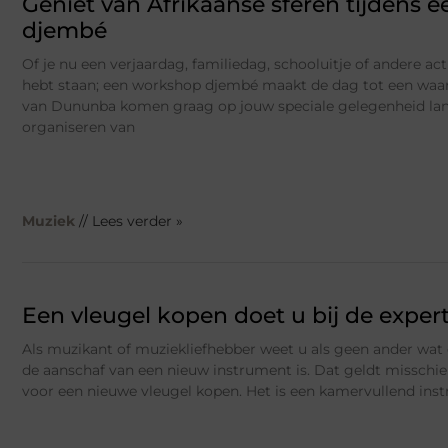
Geniet van Afrikaanse sferen tijdens 
djembé
Of je nu een verjaardag, familiedag, schooluitje of andere act
hebt staan; een workshop djembé maakt de dag tot een waa
van Dununba komen graag op jouw speciale gelegenheid lan
organiseren van
Muziek
// Lees verder »
Een vleugel kopen doet u bij de exper
Als muzikant of muziekliefhebber weet u als geen ander wa
de aanschaf van een nieuw instrument is. Dat geldt misschi
voor een nieuwe vleugel kopen. Het is een kamervullend ins