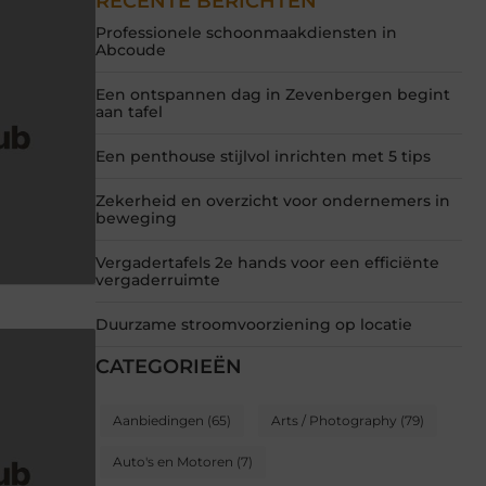
RECENTE BERICHTEN
Professionele schoonmaakdiensten in
Abcoude
Een ontspannen dag in Zevenbergen begint
aan tafel
Een penthouse stijlvol inrichten met 5 tips
Zekerheid en overzicht voor ondernemers in
beweging
Vergadertafels 2e hands voor een efficiënte
vergaderruimte
Duurzame stroomvoorziening op locatie
CATEGORIEËN
Aanbiedingen
(65)
Arts / Photography
(79)
Auto's en Motoren
(7)