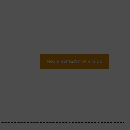
Of je nu schrijft of leest, ons platform biedt
een plek voor iedereen die van blogs houdt.
Registreer nu en word onderdeel van onze
community.
❝
Deel jouw verhalen en ervaringen op
ons blogplatform en bereik een
betrokken lezerspubliek..
❞
Neem contact met ons op