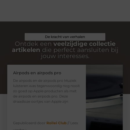
De kracht van verhalen
Ontdek een
veelzijdige collectie
artikelen
die perfect aansluiten bij
jouw interesses.
Airpods en airpods pro
De airpods en de airpods pro Muziek
luisteren was tegenwoordig nog nooit
zo goed op Apple producten als met
de airpods en airpods pro. Deze
draadloze oortjes van Apple zijn
Gepubliceerd door
Rollei Club
// Lees
verder »