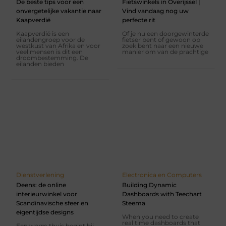
De beste tips voor een
Fietswinkels in Overijssel |
onvergetelijke vakantie naar
Vind vandaag nog uw
Kaapverdië
perfecte rit
Kaapverdië is een
Of je nu een doorgewinterde
eilandengroep voor de
fietser bent of gewoon op
westkust van Afrika en voor
zoek bent naar een nieuwe
veel mensen is dit een
manier om van de prachtige
droombestemming. De
eilanden bieden
Dienstverlening
Electronica en Computers
Deens: de online
Building Dynamic
interieurwinkel voor
Dashboards with Teechart
Scandinavische sfeer en
Steema
eigentijdse designs
When you need to create
real time dashboards that
Een warm thuis begint bij