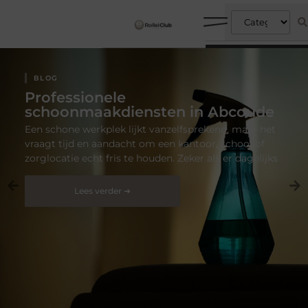
BLOG
Professionele
schoonmaakdiensten in Abcoude
Een schone werkplek lijkt vanzelfsprekend, maar het
vraagt tijd en aandacht om een kantoor, school of
zorglocatie echt fris te houden. Zeker als er dagelijks
Lees verder ➜