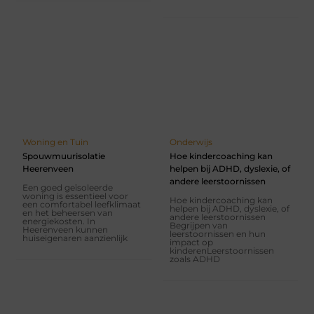
Woning en Tuin
Onderwijs
Spouwmuurisolatie
Hoe kindercoaching kan
Heerenveen
helpen bij ADHD, dyslexie, of
andere leerstoornissen
Een goed geïsoleerde
woning is essentieel voor
Hoe kindercoaching kan
een comfortabel leefklimaat
helpen bij ADHD, dyslexie, of
en het beheersen van
andere leerstoornissen
energiekosten. In
Begrijpen van
Heerenveen kunnen
leerstoornissen en hun
huiseigenaren aanzienlijk
impact op
kinderenLeerstoornissen
zoals ADHD