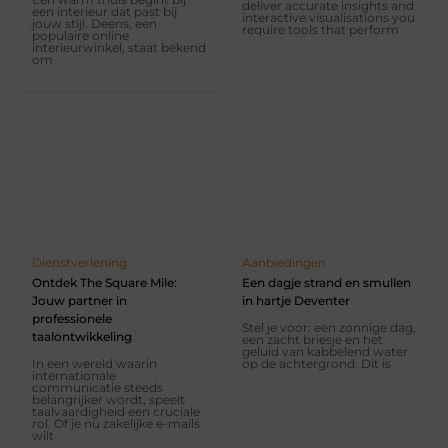
deliver accurate insights and
een interieur dat past bij
interactive visualisations you
jouw stijl. Deens, een
require tools that perform
populaire online
interieurwinkel, staat bekend
om
Dienstverlening
Aanbiedingen
Ontdek The Square Mile:
Een dagje strand en smullen
Jouw partner in
in hartje Deventer
professionele
Stel je voor: een zonnige dag,
taalontwikkeling
een zacht briesje en het
geluid van kabbelend water
In een wereld waarin
op de achtergrond. Dit is
internationale
communicatie steeds
belangrijker wordt, speelt
taalvaardigheid een cruciale
rol. Of je nu zakelijke e-mails
wilt