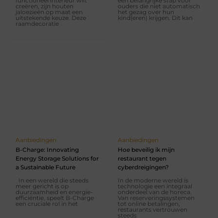
functioneel interieur wilt
een belangrijke stap voor
creëren, zijn houten
ouders die niet automatisch
jaloezieën op maat een
het gezag over hun
uitstekende keuze. Deze
kind(eren) krijgen. Dit kan
raamdecoratie
Aanbiedingen
Aanbiedingen
B-Charge: Innovating
Hoe beveilig ik mijn
Energy Storage Solutions for
restaurant tegen
a Sustainable Future
cyberdreigingen?
In een wereld die steeds
In de moderne wereld is
meer gericht is op
technologie een integraal
duurzaamheid en energie-
onderdeel van de horeca.
efficiëntie, speelt B-Charge
Van reserveringssystemen
een cruciale rol in het
tot online betalingen,
restaurants vertrouwen
steeds