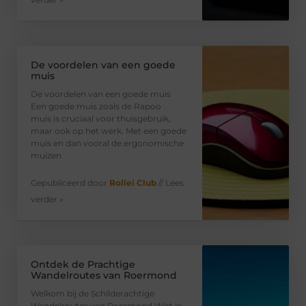
De voordelen van een goede
muis
De voordelen van een goede muis
Een goede muis zoals de Rapoo
muis is cruciaal voor thuisgebruik,
maar ook op het werk. Met een goede
muis en dan vooral de ergonomische
muizen
Gepubliceerd door
Rollei Club
// Lees
verder »
Ontdek de Prachtige
Wandelroutes van Roermond
Welkom bij de Schilderachtige
Wandelroutes van Roermond Wist je