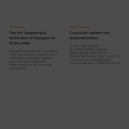
Winkelen
Gezondheid
Tips om Jeugdzorg in
Duurzaam werken met
Rotterdam te Begrijpen en
diepvriesstickers
Te Benutten
In een tijd waarin
duurzaamheid steeds
Jeugdzorg kan een complex
belangrijker wordt, zijn
veld zijn waarin ouders zich
diepvriesstickers een slimme
vaak overweldigd voelen
manier om verspilling te
door de hoeveelheid
verminderen en efficiënter te
informatie en de formele
processen.