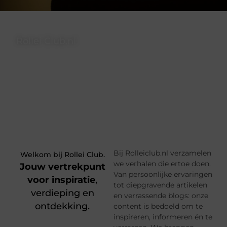
Rollei Club.nl
Verhalen die verbinden, verrijken en verrassen – welkom op hét
platform voor nieuwsgierige geesten en creatieve denkers.
❝ Hier vind je niet alleen verhalen, maar ook perspectieven die je
aan het denken zetten en je wereld verruimen ❞
Bij Rolleiclub.nl verzamelen
Welkom bij Rollei Club.
we verhalen die ertoe doen.
Jouw vertrekpunt
Van persoonlijke ervaringen
voor inspiratie
,
tot diepgravende artikelen
verdieping en
en verrassende blogs: onze
ontdekking.
content is bedoeld om te
inspireren, informeren én te