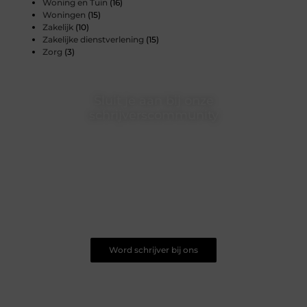
Woning en Tuin
(16)
Woningen
(15)
Zakelijk
(10)
Zakelijke dienstverlening
(15)
Zorg
(3)
Sluit je aan bij onze
schrijverscommunity
Of je nu droomt van publiceren of al jaren schrijft:
Rolleiclub.nl nodigt je uit om je stem te laten horen. Deel
jouw inzichten, ervaringen en passies met een breed publiek
van betrokken lezers. Word onderdeel van onze creatieve
gemeenschap, ontmoet andere schrijvers en groei mee in
een sfeer van inspiratie en uitwisseling.
Word schrijver bij ons