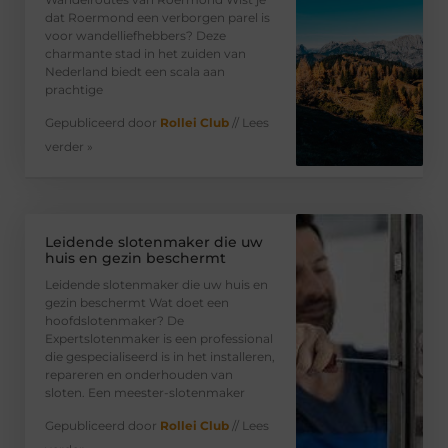
dat Roermond een verborgen parel is
voor wandelliefhebbers? Deze
charmante stad in het zuiden van
Nederland biedt een scala aan
prachtige
Gepubliceerd door
Rollei Club
// Lees
verder »
Leidende slotenmaker die uw
huis en gezin beschermt
Leidende slotenmaker die uw huis en
gezin beschermt Wat doet een
hoofdslotenmaker? De
Expertslotenmaker is een professional
die gespecialiseerd is in het installeren,
repareren en onderhouden van
sloten. Een meester-slotenmaker
Gepubliceerd door
Rollei Club
// Lees