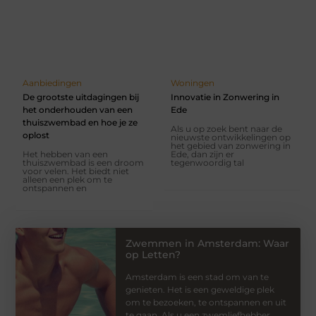
Aanbiedingen
Woningen
De grootste uitdagingen bij
Innovatie in Zonwering in
het onderhouden van een
Ede
thuiszwembad en hoe je ze
Als u op zoek bent naar de
oplost
nieuwste ontwikkelingen op
het gebied van zonwering in
Het hebben van een
Ede, dan zijn er
thuiszwembad is een droom
tegenwoordig tal
voor velen. Het biedt niet
alleen een plek om te
ontspannen en
Zwemmen in Amsterdam: Waar
op Letten?
Amsterdam is een stad om van te
genieten. Het is een geweldige plek
om te bezoeken, te ontspannen en uit
te gaan. Als u een zwemliefhebber