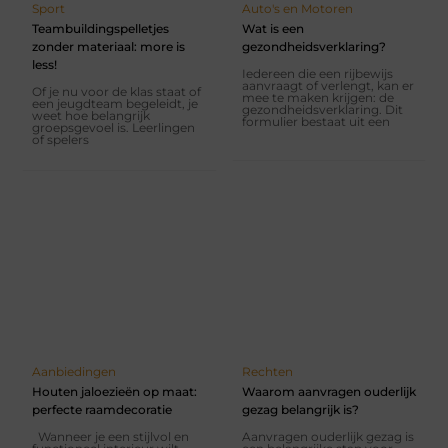
Sport
Auto's en Motoren
Teambuildingspelletjes
Wat is een
zonder materiaal: more is
gezondheidsverklaring?
less!
Iedereen die een rijbewijs
aanvraagt of verlengt, kan er
Of je nu voor de klas staat of
mee te maken krijgen: de
een jeugdteam begeleidt, je
gezondheidsverklaring. Dit
weet hoe belangrijk
formulier bestaat uit een
groepsgevoel is. Leerlingen
of spelers
Aanbiedingen
Rechten
Houten jaloezieën op maat:
Waarom aanvragen ouderlijk
perfecte raamdecoratie
gezag belangrijk is?
Wanneer je een stijlvol en
Aanvragen ouderlijk gezag is