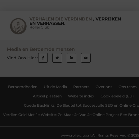
VERHALEN DIE VERBINDEN
, VERRIJKEN
EN VERRASSEN.
Rollei Club
Media en Beroemde mensen
Vind Ons Hier :
Beroemdheden
Uit de Media
Partners
Over ons
Ons team
Artikel plaatsen
Website index
Cookiebeleid (EU)
Goede Backlinks: De Sleutel tot Succesvolle SEO en Online Gro
Verdien Geld Met Je Website: Zo Maak Je Van Je Online Project Een Bro
www.rolleiclub.nl.
All Rights Reserved © 2025