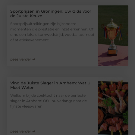
Sportprijzen in Groningen: Uw Gids voor
de Juiste Keuze
Sportprijsuitreikingen zijn bijzondere
momenten die prestatie en inzet erkennen. Of
u nu een lokale turnwedstrijd, voetbaltoernooi
of atletiekevenement
Lees verder ➜
Vind de Juiste Slager in Arnhem: Wat U
Moet Weten
Welkom bij de zoektocht naar de perfecte
slager in Arnhem! Of u nu verlangt naar de
fijnste vleeswaren
Lees verder ➜