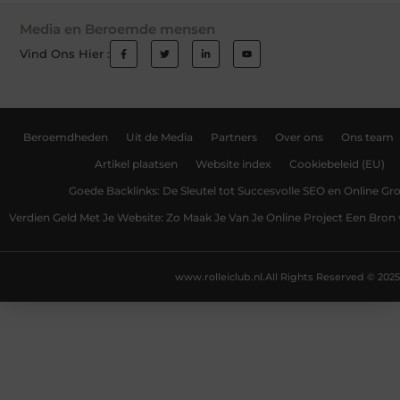
Media en Beroemde mensen
Vind Ons Hier :
Beroemdheden
Uit de Media
Partners
Over ons
Ons team
Artikel plaatsen
Website index
Cookiebeleid (EU)
Goede Backlinks: De Sleutel tot Succesvolle SEO en Online Gro
Verdien Geld Met Je Website: Zo Maak Je Van Je Online Project Een Bro
www.rolleiclub.nl.
All Rights Reserved © 2025