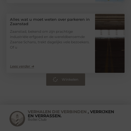
Alles wat u moet weten over parkeren in
Zaanstad
Zaanstad, bekend om zijn prachtige
industriële erfgoed en de wereldberoemde
Zaanse Schans, trekt dagelijks vele bezoekers.
Of u
Lees verder ➜
Winkelen
VERHALEN DIE VERBINDEN
, VERRIJKEN
EN VERRASSEN.
Rollei Club