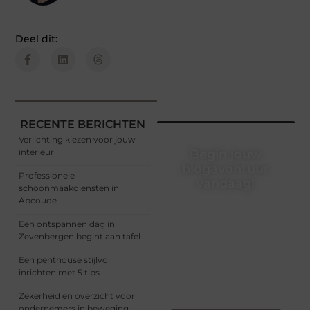
Deel dit:
RECENTE BERICHTEN
Verlichting kiezen voor jouw
interieur
Begin jouw
blogavontuur
Professionele
vandaag!
schoonmaakdiensten in
Abcoude
Of je nu een ervaren
blogger bent of net
Een ontspannen dag in
begint, ons platform biedt
Zevenbergen begint aan tafel
jou de ruimte om jouw
verhalen te delen.
Een penthouse stijlvol
Registreer nu en blog
inrichten met 5 tips
mee.
Zekerheid en overzicht voor
ondernemers in beweging