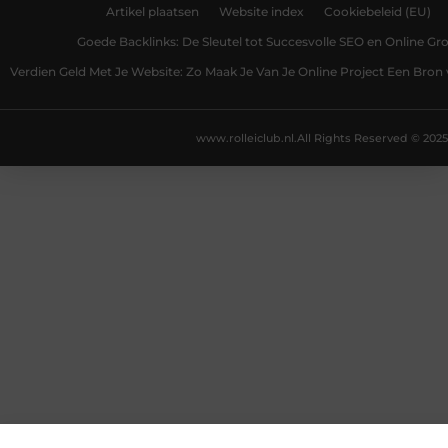
Artikel plaatsen
Website index
Cookiebeleid (EU)
Goede Backlinks: De Sleutel tot Succesvolle SEO en Online Gro
Verdien Geld Met Je Website: Zo Maak Je Van Je Online Project Een Bro
www.rolleiclub.nl.
All Rights Reserved © 2025