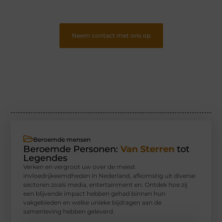
lezerspubliek..
❞
Neem contact met ons op
Beroemde mensen
Beroemde Personen:
Van Sterren
tot
Legendes
Verken en vergroot uw over de meest
invloedrijkeemdheden in Nederland, afkomstig uit diverse
sectoren zoals media, entertainment en. Ontdek hoe zij
een blijvende impact hebben gehad binnen hun
vakgebieden en welke unieke bijdragen aan de
samenleving hebben geleverd.