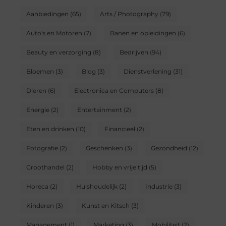
Aanbiedingen
(65)
Arts / Photography
(79)
Auto's en Motoren
(7)
Banen en opleidingen
(6)
Beauty en verzorging
(8)
Bedrijven
(94)
Bloemen
(3)
Blog
(3)
Dienstverlening
(31)
Dieren
(6)
Electronica en Computers
(8)
Energie
(2)
Entertainment
(2)
Eten en drinken
(10)
Financieel
(2)
Fotografie
(2)
Geschenken
(3)
Gezondheid
(12)
Groothandel
(2)
Hobby en vrije tijd
(5)
Horeca
(2)
Huishoudelijk
(2)
Industrie
(3)
Kinderen
(3)
Kunst en Kitsch
(3)
Management
(1)
Marketing
(3)
Mobiliteit
(2)