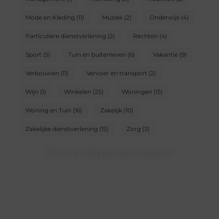
Mode en Kleding
(11)
Muziek
(2)
Onderwijs
(4)
Particuliere dienstverlening
(2)
Rechten
(4)
Sport
(5)
Tuin en buitenleven
(6)
Vakantie
(9)
Verbouwen
(11)
Vervoer en transport
(2)
Wijn
(1)
Winkelen
(25)
Woningen
(15)
Woning en Tuin
(16)
Zakelijk
(10)
Zakelijke dienstverlening
(15)
Zorg
(3)
Start vandaag met bloggen!
Of je nu schrijft of leest, ons platform biedt een plek
voor iedereen die van blogs houdt. Registreer nu en
word onderdeel van onze community.
❝
Deel jouw verhalen en ervaringen op ons
blogplatform en bereik een betrokken