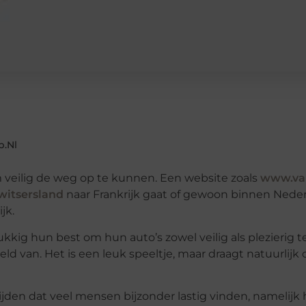
b.nl
om veilig de weg op te kunnen. Een website zoals
www.van
witsersland
naar Frankrijk gaat of gewoon binnen Nederla
jk.
kig hun best om hun auto’s zowel veilig als plezierig 
eeld van. Het is een leuk speeltje, maar draagt natuurlijk
rijden dat veel mensen bijzonder lastig vinden, namelijk