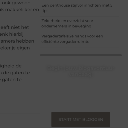
aak ook gewoon
Een penthouse stijlvol inrichten met 5
uk makkelijker en
tips
Zekerheid en overzicht voor
ondernemers in beweging
eeft niet het
nk hierbij
Vergadertafels 2e hands voor een
ijcamera hebben
efficiënte vergaderruimte
eker je eigen
nigheid de
Begin jouw blogavontuur
n de gaten te
vandaag!
e gaten te
Of je nu een ervaren blogger bent of
net begint, ons platform biedt jou de
ruimte om jouw verhalen te delen.
Registreer nu en blog mee.
START MET BLOGGEN