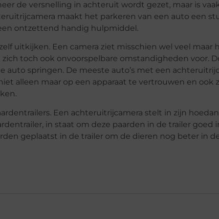
eer de versnelling in achteruit wordt gezet, maar is v
eruitrijcamera maakt het parkeren van een auto een st
t een ontzettend handig hulpmiddel.
zelf uitkijken. Een camera ziet misschien wel veel maar h
ich toch ook onvoorspelbare omstandigheden voor. De
 de auto springen. De meeste auto’s met een achteruitr
niet alleen maar op een apparaat te vertrouwen en ook z
ken.
rdentrailers. Een achteruitrijcamera stelt in zijn hoeda
ntrailer, in staat om deze paarden in de trailer goed i
den geplaatst in de trailer om de dieren nog beter in d