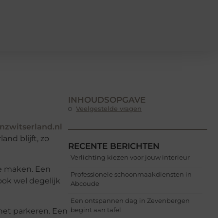
INHOUDSOPGAVE
Veelgestelde vragen
zwitserland.nl
nd blijft, zo
RECENTE BERICHTEN
Verlichting kiezen voor jouw interieur
te maken. Een
Professionele schoonmaakdiensten in
 ook wel degelijk
Abcoude
Een ontspannen dag in Zevenbergen
begint aan tafel
 het parkeren. Een