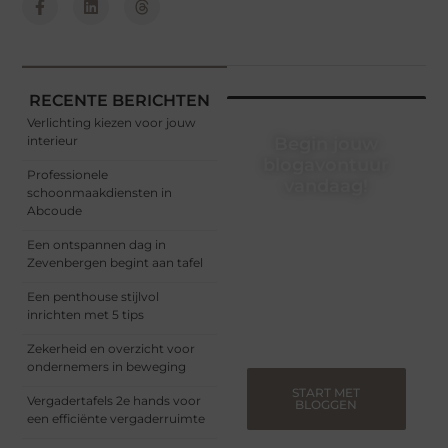
RECENTE BERICHTEN
Verlichting kiezen voor jouw
interieur
Begin jouw
blogavontuur
Professionele
vandaag!
schoonmaakdiensten in
Abcoude
Of je nu een ervaren
blogger bent of net
Een ontspannen dag in
begint, ons platform biedt
Zevenbergen begint aan tafel
jou de ruimte om jouw
verhalen te delen.
Een penthouse stijlvol
Registreer nu en blog
inrichten met 5 tips
mee.
Zekerheid en overzicht voor
ondernemers in beweging
START MET
Vergadertafels 2e hands voor
BLOGGEN
een efficiënte vergaderruimte