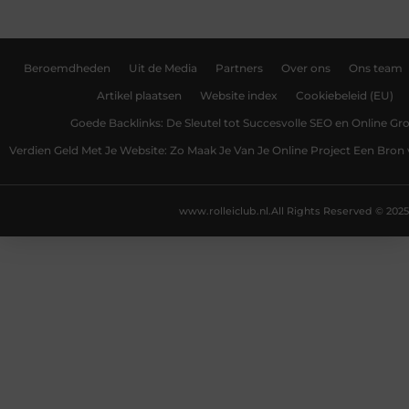
Beroemdheden
Uit de Media
Partners
Over ons
Ons team
Artikel plaatsen
Website index
Cookiebeleid (EU)
Goede Backlinks: De Sleutel tot Succesvolle SEO en Online Gro
Verdien Geld Met Je Website: Zo Maak Je Van Je Online Project Een Bro
www.rolleiclub.nl.
All Rights Reserved © 2025