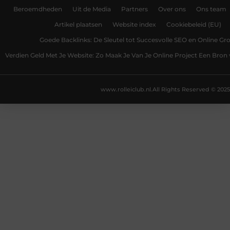
Beroemdheden
Uit de Media
Partners
Over ons
Ons team
Artikel plaatsen
Website index
Cookiebeleid (EU)
Goede Backlinks: De Sleutel tot Succesvolle SEO en Online Gro
Verdien Geld Met Je Website: Zo Maak Je Van Je Online Project Een Bro
www.rolleiclub.nl.
All Rights Reserved © 2025