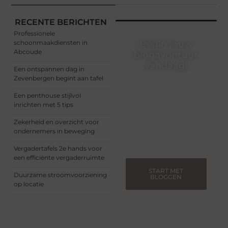
RECENTE BERICHTEN
Professionele
schoonmaakdiensten in
Begin jouw
Abcoude
blogavontuur
vandaag!
Een ontspannen dag in
Zevenbergen begint aan tafel
Of je nu een ervaren
blogger bent of net
Een penthouse stijlvol
begint, ons platform biedt
inrichten met 5 tips
jou de ruimte om jouw
verhalen te delen.
Zekerheid en overzicht voor
Registreer nu en blog
ondernemers in beweging
mee.
Vergadertafels 2e hands voor
een efficiënte vergaderruimte
START MET
Duurzame stroomvoorziening
BLOGGEN
op locatie