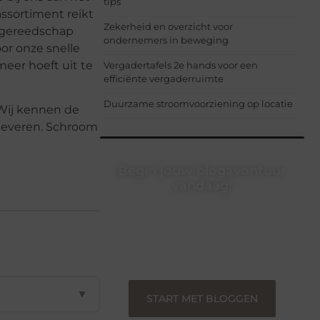
tips
assortiment reikt
Zekerheid en overzicht voor
 gereedschap
ondernemers in beweging
oor onze snelle
meer hoeft uit te
Vergadertafels 2e hands voor een
efficiënte vergaderruimte
Duurzame stroomvoorziening op locatie
 Wij kennen de
 leveren. Schroom
Begin jouw blogavontuur
vandaag!
Of je nu een ervaren blogger bent of
net begint, ons platform biedt jou de
ruimte om jouw verhalen te delen.
Registreer nu en blog mee.
▼
START MET BLOGGEN