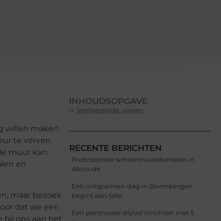
INHOUDSOPGAVE
Veelgestelde vragen
ag willen maken.
ur te verven.
RECENTE BERICHTEN
 de muur kan
Professionele schoonmaakdiensten in
alen en
Abcoude
Een ontspannen dag in Zevenbergen
llen, maar bezoek
begint aan tafel
voor dat we een
Een penthouse stijlvol inrichten met 5
 bij ons aan het