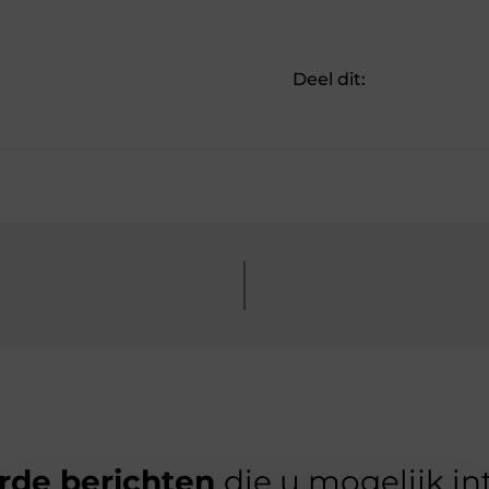
Deel dit:
rde berichten
die u mogelijk in