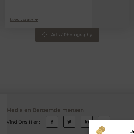
Lees verder ➜
Arts / Photography
Media en Beroemde mensen
Vind Ons Hier :
U