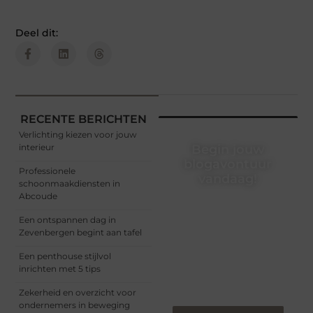
Deel dit:
RECENTE BERICHTEN
Verlichting kiezen voor jouw
interieur
Begin jouw
blogavontuur
Professionele
vandaag!
schoonmaakdiensten in
Abcoude
Of je nu een ervaren
blogger bent of net
Een ontspannen dag in
begint, ons platform biedt
Zevenbergen begint aan tafel
jou de ruimte om jouw
verhalen te delen.
Een penthouse stijlvol
Registreer nu en blog
inrichten met 5 tips
mee.
Zekerheid en overzicht voor
ondernemers in beweging