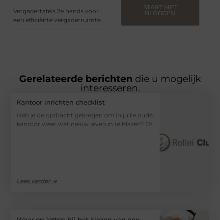
START MET
Vergadertafels 2e hands voor
BLOGGEN
een efficiënte vergaderruimte
Gerelateerde berichten
die u mogelijk
interesseren.
Kantoor inrichten checklist
Heb je de opdracht gekregen om in jullie oude
kantoor weer wat nieuw leven in te blazen? Of
Lees verder ➜
Waar op letten bij het kiezen van een