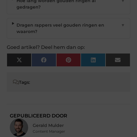
Hoe lang worden gouden ringen al
▼
gedragen?
Dragen rappers veel gouden ringen en
▼
waarom?
Goed artikel? Deel hem dan op:
X
Facebook
Pinterest
LinkedIn
Email
(Twitter)
Tags:
GEPUBLICEERD DOOR
Gerald Mulder
Content Manager