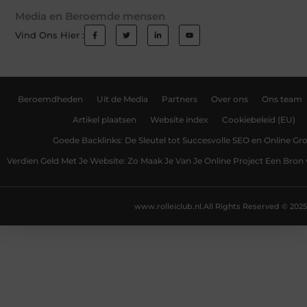
Media en Beroemde mensen
Vind Ons Hier :
Beroemdheden
Uit de Media
Partners
Over ons
Ons team
Artikel plaatsen
Website index
Cookiebeleid (EU)
Goede Backlinks: De Sleutel tot Succesvolle SEO en Online Gro
Verdien Geld Met Je Website: Zo Maak Je Van Je Online Project Een Bro
www.rolleiclub.nl.
All Rights Reserved © 2025