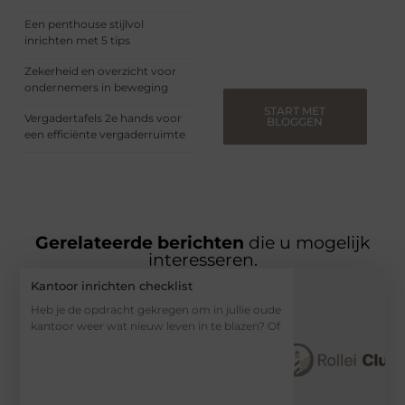
jou de ruimte om jouw
verhalen te delen.
Een penthouse stijlvol
Registreer nu en blog
inrichten met 5 tips
mee.
Zekerheid en overzicht voor
ondernemers in beweging
START MET
Vergadertafels 2e hands voor
BLOGGEN
een efficiënte vergaderruimte
Gerelateerde berichten
die u mogelijk
interesseren.
Kantoor inrichten checklist
Heb je de opdracht gekregen om in jullie oude
kantoor weer wat nieuw leven in te blazen? Of