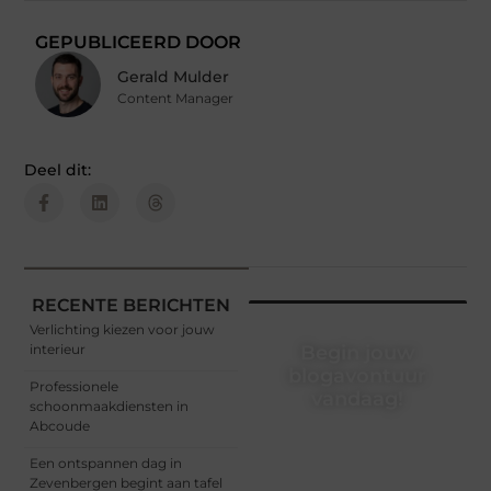
GEPUBLICEERD DOOR
Gerald Mulder
Content Manager
Deel dit:
RECENTE BERICHTEN
Verlichting kiezen voor jouw
interieur
Begin jouw
blogavontuur
Professionele
vandaag!
schoonmaakdiensten in
Abcoude
Of je nu een ervaren
blogger bent of net
Een ontspannen dag in
begint, ons platform biedt
Zevenbergen begint aan tafel