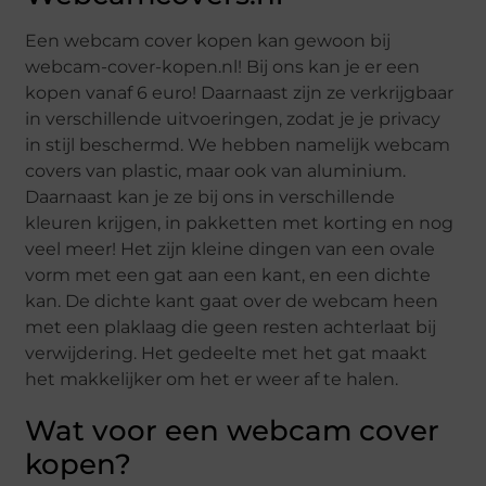
Een webcam cover kopen kan gewoon bij
webcam-cover-kopen.nl! Bij ons kan je er een
kopen vanaf 6 euro! Daarnaast zijn ze verkrijgbaar
in verschillende uitvoeringen, zodat je je privacy
in stijl beschermd. We hebben namelijk webcam
covers van plastic, maar ook van aluminium.
Daarnaast kan je ze bij ons in verschillende
kleuren krijgen, in pakketten met korting en nog
veel meer! Het zijn kleine dingen van een ovale
vorm met een gat aan een kant, en een dichte
kan. De dichte kant gaat over de webcam heen
met een plaklaag die geen resten achterlaat bij
verwijdering. Het gedeelte met het gat maakt
het makkelijker om het er weer af te halen.
Wat voor een webcam cover
kopen?