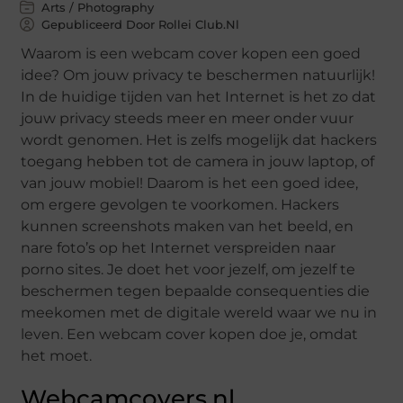
Arts / Photography
Gepubliceerd Door Rollei Club.nl
Waarom is een webcam cover kopen een goed
idee? Om jouw privacy te beschermen natuurlijk!
In de huidige tijden van het Internet is het zo dat
jouw privacy steeds meer en meer onder vuur
wordt genomen. Het is zelfs mogelijk dat hackers
toegang hebben tot de camera in jouw laptop, of
van jouw mobiel! Daarom is het een goed idee,
om ergere gevolgen te voorkomen. Hackers
kunnen screenshots maken van het beeld, en
nare foto’s op het Internet verspreiden naar
porno sites. Je doet het voor jezelf, om jezelf te
beschermen tegen bepaalde consequenties die
meekomen met de digitale wereld waar we nu in
leven. Een webcam cover kopen doe je, omdat
het moet.
Webcamcovers.nl