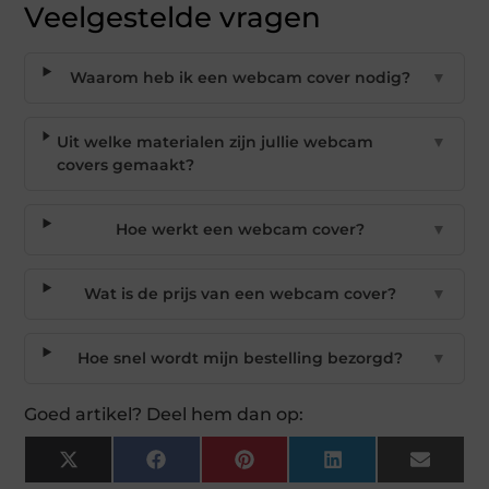
Veelgestelde vragen
Waarom heb ik een webcam cover nodig?
▼
Uit welke materialen zijn jullie webcam
▼
covers gemaakt?
Hoe werkt een webcam cover?
▼
Wat is de prijs van een webcam cover?
▼
Hoe snel wordt mijn bestelling bezorgd?
▼
Goed artikel? Deel hem dan op:
X
Facebook
Pinterest
LinkedIn
Email
(Twitter)