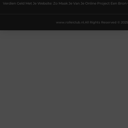
Verdien Geld Met Je Website: Zo Maak Je Van Je Online Project Een Bro
www.rolleiclub.nl.
All Rights Reserved © 2025