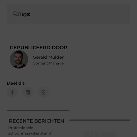
Tags:
GEPUBLICEERD DOOR
Gerald Mulder
Content Manager
Deel dit:
RECENTE BERICHTEN
Professionele
schoonmaakdiensten in
Begin jouw