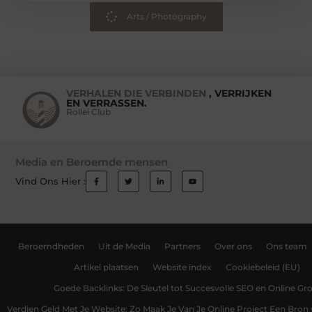
Arts / Photography
VERHALEN DIE VERBINDEN
, VERRIJKEN
EN VERRASSEN.
Rollei Club
Media en Beroemde mensen
Vind Ons Hier :
Beroemdheden
Uit de Media
Partners
Over ons
Ons team
Artikel plaatsen
Website index
Cookiebeleid (EU)
Goede Backlinks: De Sleutel tot Succesvolle SEO en Online Gro
Verdien Geld Met Je Website: Zo Maak Je Van Je Online Project Een Bro