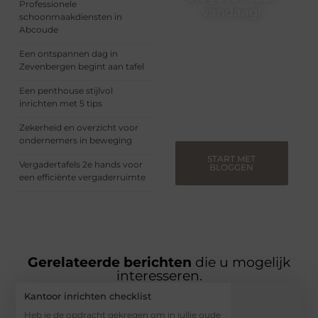
Professionele
vandaag!
schoonmaakdiensten in
Abcoude
Of je nu een ervaren
blogger bent of net
Een ontspannen dag in
begint, ons platform biedt
Zevenbergen begint aan tafel
jou de ruimte om jouw
verhalen te delen.
Een penthouse stijlvol
Registreer nu en blog
inrichten met 5 tips
mee.
Zekerheid en overzicht voor
ondernemers in beweging
START MET
Vergadertafels 2e hands voor
BLOGGEN
een efficiënte vergaderruimte
Gerelateerde berichten
die u mogelijk
interesseren.
Kantoor inrichten checklist
Heb je de opdracht gekregen om in jullie oude