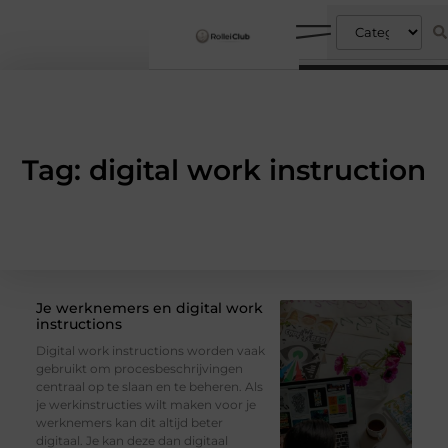
Tag: digital work instruction
Je werknemers en digital work
instructions
Digital work instructions worden vaak
gebruikt om procesbeschrijvingen
centraal op te slaan en te beheren. Als
je werkinstructies wilt maken voor je
werknemers kan dit altijd beter
digitaal. Je kan deze dan digitaal