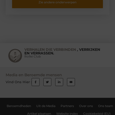
Zie andere onderwerpen
VERHALEN DIE VERBINDEN
, VERRIJKEN
EN VERRASSEN.
Rollei Club
Media en Beroemde mensen
Vind Ons Hier :
Beroemdheden
Uit de Media
Partners
Over ons
Ons team
Artikel plaatsen
Website index
Cookiebeleid (EU)