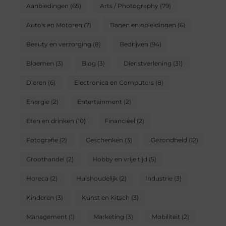
Aanbiedingen
(65)
Arts / Photography
(79)
Auto's en Motoren
(7)
Banen en opleidingen
(6)
Beauty en verzorging
(8)
Bedrijven
(94)
Bloemen
(3)
Blog
(3)
Dienstverlening
(31)
Dieren
(6)
Electronica en Computers
(8)
Energie
(2)
Entertainment
(2)
Eten en drinken
(10)
Financieel
(2)
Fotografie
(2)
Geschenken
(3)
Gezondheid
(12)
Groothandel
(2)
Hobby en vrije tijd
(5)
Horeca
(2)
Huishoudelijk
(2)
Industrie
(3)
Kinderen
(3)
Kunst en Kitsch
(3)
Management
(1)
Marketing
(3)
Mobiliteit
(2)