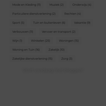
Mode en Kleding
(11)
Muziek
(2)
Onderwijs
(4)
Particuliere dienstverlening
(2)
Rechten
(4)
Sport
(5)
Tuin en buitenleven
(6)
Vakantie
(9)
Verbouwen
(11)
Vervoer en transport
(2)
Wijn
(1)
Winkelen
(25)
Woningen
(15)
Woning en Tuin
(16)
Zakelijk
(10)
Zakelijke dienstverlening
(15)
Zorg
(3)
Start vandaag met bloggen!
Of je nu schrijft of leest, ons platform biedt een plek
voor iedereen die van blogs houdt. Registreer nu en
word onderdeel van onze community.
❝
Deel jouw verhalen en ervaringen op ons
blogplatform en bereik een betrokken
lezerspubliek..
❞