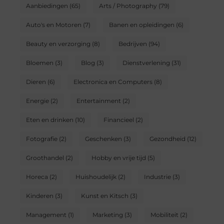
Aanbiedingen
(65)
Arts / Photography
(79)
Auto's en Motoren
(7)
Banen en opleidingen
(6)
Beauty en verzorging
(8)
Bedrijven
(94)
Bloemen
(3)
Blog
(3)
Dienstverlening
(31)
Dieren
(6)
Electronica en Computers
(8)
Energie
(2)
Entertainment
(2)
Eten en drinken
(10)
Financieel
(2)
Fotografie
(2)
Geschenken
(3)
Gezondheid
(12)
Groothandel
(2)
Hobby en vrije tijd
(5)
Horeca
(2)
Huishoudelijk
(2)
Industrie
(3)
Kinderen
(3)
Kunst en Kitsch
(3)
Management
(1)
Marketing
(3)
Mobiliteit
(2)