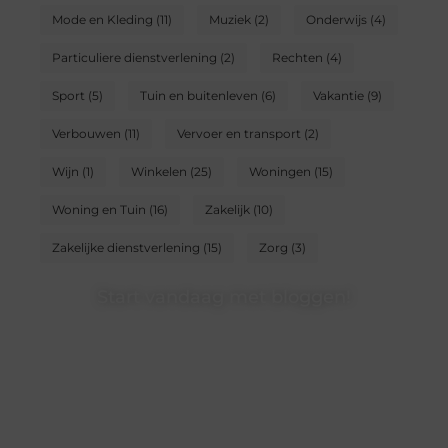
Mode en Kleding
(11)
Muziek
(2)
Onderwijs
(4)
Particuliere dienstverlening
(2)
Rechten
(4)
Sport
(5)
Tuin en buitenleven
(6)
Vakantie
(9)
Verbouwen
(11)
Vervoer en transport
(2)
Wijn
(1)
Winkelen
(25)
Woningen
(15)
Woning en Tuin
(16)
Zakelijk
(10)
Zakelijke dienstverlening
(15)
Zorg
(3)
Start vandaag met bloggen!
Of je nu schrijft of leest, ons platform biedt een plek
voor iedereen die van blogs houdt. Registreer nu en
word onderdeel van onze community.
❝
Deel jouw verhalen en ervaringen op ons
blogplatform en bereik een betrokken
lezerspubliek..
❞