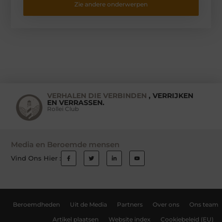
Zie andere onderwerpen
VERHALEN DIE VERBINDEN
, VERRIJKEN
EN VERRASSEN.
Rollei Club
Media en Beroemde mensen
Vind Ons Hier :
Beroemdheden
Uit de Media
Partners
Over ons
Ons team
Artikel plaatsen
Website index
Cookiebeleid (EU)