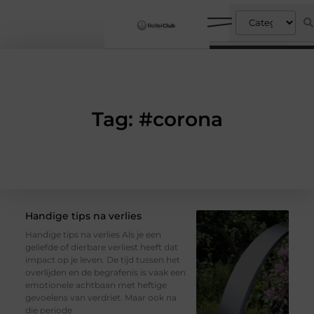
Tag: #corona
Handige tips na verlies
Handige tips na verlies Als je een
geliefde of dierbare verliest heeft dat
impact op je leven. De tijd tussen het
overlijden en de begrafenis is vaak een
emotionele achtbaan met heftige
gevoelens van verdriet. Maar ook na
die periode