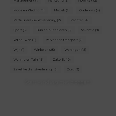
Management
(1)
Marketing
(3)
Mobiliteit
(2)
Mode en Kleding
(11)
Muziek
(2)
Onderwijs
(4)
Particuliere dienstverlening
(2)
Rechten
(4)
Sport
(5)
Tuin en buitenleven
(6)
Vakantie
(9)
Verbouwen
(11)
Vervoer en transport
(2)
Wijn
(1)
Winkelen
(25)
Woningen
(15)
Woning en Tuin
(16)
Zakelijk
(10)
Zakelijke dienstverlening
(15)
Zorg
(3)
Start vandaag met bloggen!
Of je nu schrijft of leest, ons platform biedt een plek
voor iedereen die van blogs houdt. Registreer nu en
word onderdeel van onze community.
❝
Deel jouw verhalen en ervaringen op ons
blogplatform en bereik een betrokken