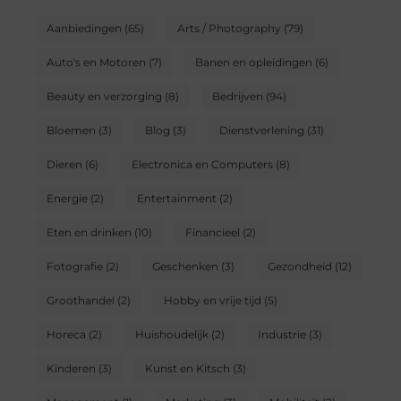
Aanbiedingen
(65)
Arts / Photography
(79)
Auto's en Motoren
(7)
Banen en opleidingen
(6)
Beauty en verzorging
(8)
Bedrijven
(94)
Bloemen
(3)
Blog
(3)
Dienstverlening
(31)
Dieren
(6)
Electronica en Computers
(8)
Energie
(2)
Entertainment
(2)
Eten en drinken
(10)
Financieel
(2)
Fotografie
(2)
Geschenken
(3)
Gezondheid
(12)
Groothandel
(2)
Hobby en vrije tijd
(5)
Horeca
(2)
Huishoudelijk
(2)
Industrie
(3)
Kinderen
(3)
Kunst en Kitsch
(3)