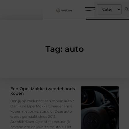
Tag: auto
Een Opel Mokka tweedehands
kopen
Ben jij op zoek naar een mooie auto?
Dan is de Opel Mokka tweedehands
kopen niet onverstandig. Deze auto
wordt gemaakt sinds 2012.
Autofabrikant Opel staat natuurlijk
bekend om de kwaliteitsauto’s. Het