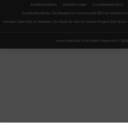
Artikel plaatsen
Website index
Cookiebeleid (EU)
Goede Backlinks: De Sleutel tot Succesvolle SEO en Online Gro
Verdien Geld Met Je Website: Zo Maak Je Van Je Online Project Een Bro
www.rolleiclub.nl.
All Rights Reserved © 2025