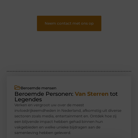
lezerspubliek..
❞
Neem contact met ons op
Beroemde mensen
Beroemde Personen:
Van Sterren
tot
Legendes
Verken en vergroot uw over de meest
invloedrijkeemdheden in Nederland, afkomstig uit diverse
sectoren zoals media, entertainment en. Ontdek hoe zij
een blijvende impact hebben gehad binnen hun
vakgebieden en welke unieke bijdragen aan de
samenleving hebben geleverd.