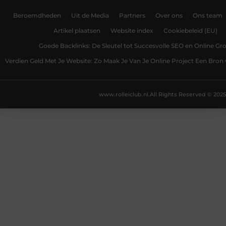
Beroemdheden
Uit de Media
Partners
Over ons
Ons team
Artikel plaatsen
Website index
Cookiebeleid (EU)
Goede Backlinks: De Sleutel tot Succesvolle SEO en Online Gro
Verdien Geld Met Je Website: Zo Maak Je Van Je Online Project Een Bro
www.rolleiclub.nl.
All Rights Reserved © 2025