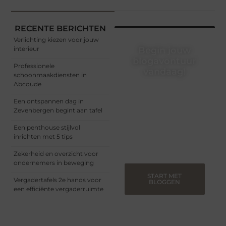
RECENTE BERICHTEN
Verlichting kiezen voor jouw
interieur
Begin jouw
blogavontuur
Professionele
vandaag!
schoonmaakdiensten in
Abcoude
Of je nu een ervaren
blogger bent of net
Een ontspannen dag in
begint, ons platform biedt
Zevenbergen begint aan tafel
jou de ruimte om jouw
verhalen te delen.
Een penthouse stijlvol
Registreer nu en blog
inrichten met 5 tips
mee.
Zekerheid en overzicht voor
ondernemers in beweging
START MET
Vergadertafels 2e hands voor
BLOGGEN
een efficiënte vergaderruimte