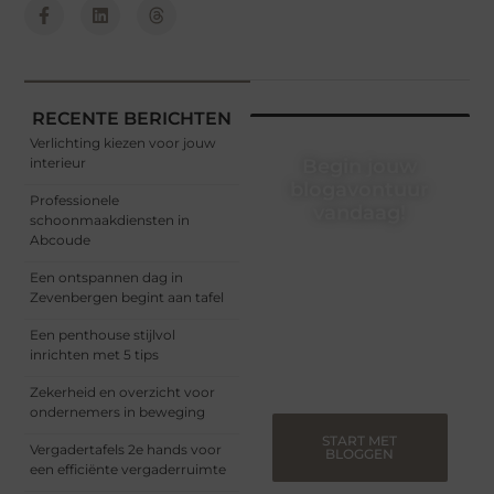
RECENTE BERICHTEN
Verlichting kiezen voor jouw
interieur
Begin jouw
blogavontuur
Professionele
vandaag!
schoonmaakdiensten in
Abcoude
Of je nu een ervaren
blogger bent of net
Een ontspannen dag in
begint, ons platform biedt
Zevenbergen begint aan tafel
jou de ruimte om jouw
verhalen te delen.
Een penthouse stijlvol
Registreer nu en blog
inrichten met 5 tips
mee.
Zekerheid en overzicht voor
ondernemers in beweging
START MET
Vergadertafels 2e hands voor
BLOGGEN
een efficiënte vergaderruimte