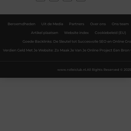
Beroemdheden
Uit de Media
Partners
Over ons
Ons team
Artikel plaatsen
Website index
Cookiebeleid (EU)
Goede Backlinks: De Sleutel tot Succesvolle SEO en Online Gro
Verdien Geld Met Je Website: Zo Maak Je Van Je Online Project Een Bro
www.rolleiclub.nl.
All Rights Reserved © 2025