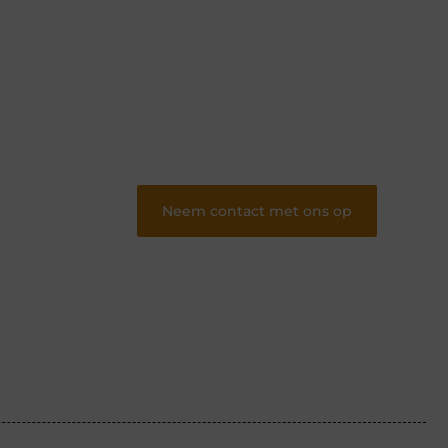
Of je nu schrijft of leest, ons platform biedt
een plek voor iedereen die van blogs houdt.
Registreer nu en word onderdeel van onze
community.
❝
Deel jouw verhalen en ervaringen op
ons blogplatform en bereik een
betrokken lezerspubliek..
❞
Neem contact met ons op