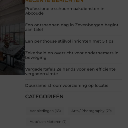
RECENTE BERICHTEN
Professionele schoonmaakdiensten in
Abcoude
Een ontspannen dag in Zevenbergen begint
aan tafel
Een penthouse stijlvol inrichten met 5 tips
Zekerheid en overzicht voor ondernemers in
beweging
Vergadertafels 2e hands voor een efficiënte
vergaderruimte
Duurzame stroomvoorziening op locatie
CATEGORIEËN
Aanbiedingen
(65)
Arts / Photography
(79)
Auto's en Motoren
(7)