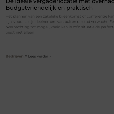
De ideale vergaderlocatie met overnac
Budgetvriendelijk en praktisch
Het plannen van een zakelijke bijeenkomst of conferentie ka
zijn, vooral als je deelnemers van buiten de stad verwacht. 
overnachting tot mogelijkheid kan in zo’n situatie de perfect
biedt niet alleen
Bedrijven
// Lees verder »