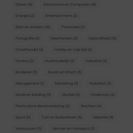
Dieren
(6)
Electronica en Computers
(8)
Energie
(2)
Entertainment
(2)
Eten en drinken
(10)
Financieel
(2)
Fotografie
(2)
Geschenken
(3)
Gezondheid
(12)
Groothandel
(2)
Hobby en vrije tijd
(5)
Horeca
(2)
Huishoudelijk
(2)
Industrie
(3)
Kinderen
(3)
Kunst en Kitsch
(3)
Management
(1)
Marketing
(3)
Mobiliteit
(2)
Mode en Kleding
(11)
Muziek
(2)
Onderwijs
(4)
Particuliere dienstverlening
(2)
Rechten
(4)
Sport
(5)
Tuin en buitenleven
(6)
Vakantie
(9)
Verbouwen
(11)
Vervoer en transport
(2)