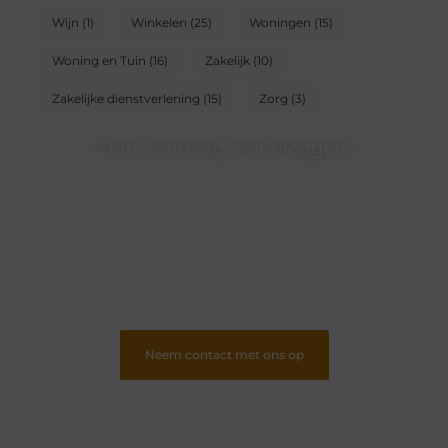
Wijn
(1)
Winkelen
(25)
Woningen
(15)
Woning en Tuin
(16)
Zakelijk
(10)
Zakelijke dienstverlening
(15)
Zorg
(3)
Start vandaag met bloggen!
Of je nu schrijft of leest, ons platform biedt een plek
voor iedereen die van blogs houdt. Registreer nu en
word onderdeel van onze community.
❝
Deel jouw verhalen en ervaringen op ons
blogplatform en bereik een betrokken
lezerspubliek..
❞
Neem contact met ons op