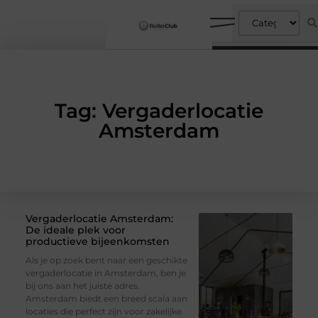
Tag: Vergaderlocatie
Amsterdam
Vergaderlocatie Amsterdam:
De ideale plek voor
productieve bijeenkomsten
Als je op zoek bent naar een geschikte
vergaderlocatie in Amsterdam, ben je
bij ons aan het juiste adres.
Amsterdam biedt een breed scala aan
locaties die perfect zijn voor zakelijke