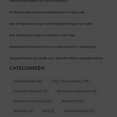
Verlichting kiezen voor jouw interieur
Professionele schoonmaakdiensten in Abcoude
Een ontspannen dag in Zevenbergen begint aan tafel
Een penthouse stijlvol inrichten met 5 tips
Zekerheid en overzicht voor ondernemers in beweging
Vergadertafels 2e hands voor een efficiënte vergaderruimte
CATEGORIEËN
Aanbiedingen
(65)
Arts / Photography
(79)
Auto's en Motoren
(7)
Banen en opleidingen
(6)
Beauty en verzorging
(8)
Bedrijven
(94)
Bloemen
(3)
Blog
(3)
Dienstverlening
(31)