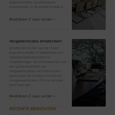
bijeenkomsten, workshops en
presentaties. In dit artikel ontdek je
Bedrijven
// Lees verder »
Vergaderlocatie Amsterdam
Amsterdam is een van de meest
populaire steden in Nederland voor
zakelijke bijeenkomsten en
vergaderingen. De stad beschikt over
een grote diversiteit aan
vergaderlocaties, van historische
gebouwen tot moderne hotels en
congressententen. Of u nu op zoek
bent naar een
Bedrijven
// Lees verder »
RECENTE BERICHTEN