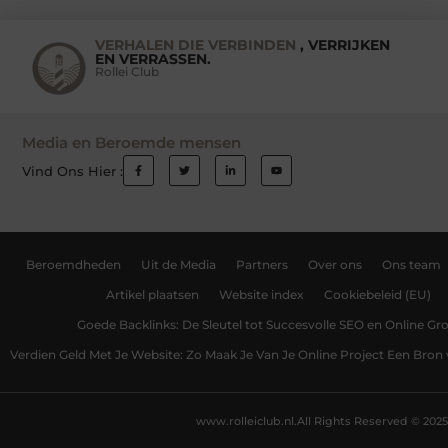
VERHALEN DIE VERBINDEN
, VERRIJKEN
EN VERRASSEN.
Rollei Club
Media en Beroemde mensen
Vind Ons Hier :
Beroemdheden
Uit de Media
Partners
Over ons
Ons team
Artikel plaatsen
Website index
Cookiebeleid (EU)
Goede Backlinks: De Sleutel tot Succesvolle SEO en Online Gro
Verdien Geld Met Je Website: Zo Maak Je Van Je Online Project Een Bro
www.rolleiclub.nl.
All Rights Reserved © 2025