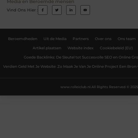
Media en Beroemde mensen
Vind Ons Hier :
Beroemdheden
Uit de Media
Partners
Over ons
Ons team
Artikel plaatsen
Website index
Cookiebeleid (EU)
Goede Backlinks: De Sleutel tot Succesvolle SEO en Online Gro
Verdien Geld Met Je Website: Zo Maak Je Van Je Online Project Een Bro
www.rolleiclub.nl.
All Rights Reserved © 2025