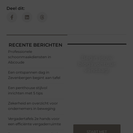
Deel dit:
RECENTE BERICHTEN
Professionele
schoonmaakdiensten in
Begin jouw
Abcoude
blogavontuur
vandaag!
Een ontspannen dag in
Zevenbergen begint aan tafel
Of je nu een ervaren
blogger bent of net
Een penthouse stijlvol
begint, ons platform biedt
inrichten met 5 tips
jou de ruimte om jouw
verhalen te delen.
Zekerheid en overzicht voor
Registreer nu en blog
ondernemers in beweging
mee.
Vergadertafels 2e hands voor
een efficiënte vergaderruimte
START MET