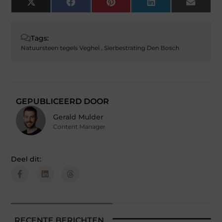
X
Facebook
Pinterest
LinkedIn
Email
(Twitter)
Tags:
Natuursteen tegels Veghel
,
Sierbestrating Den Bosch
GEPUBLICEERD DOOR
Gerald Mulder
Content Manager
Deel dit:
RECENTE BERICHTEN