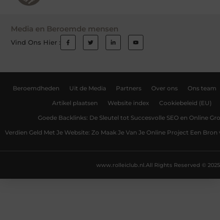
Media en Beroemde mensen
Vind Ons Hier :
Beroemdheden
Uit de Media
Partners
Over ons
Ons team
Artikel plaatsen
Website index
Cookiebeleid (EU)
Goede Backlinks: De Sleutel tot Succesvolle SEO en Online Gro
Verdien Geld Met Je Website: Zo Maak Je Van Je Online Project Een Bro
www.rolleiclub.nl.
All Rights Reserved © 2025