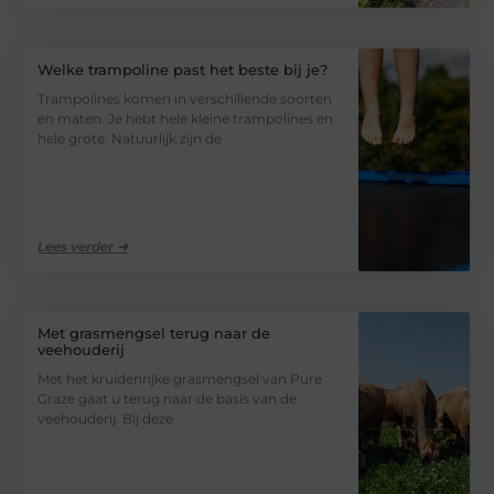
Welke trampoline past het beste bij je?
Trampolines komen in verschillende soorten
en maten. Je hebt hele kleine trampolines en
hele grote. Natuurlijk zijn de
Lees verder ➜
Met grasmengsel terug naar de
veehouderij
Met het kruidenrijke grasmengsel van Pure
Graze gaat u terug naar de basis van de
veehouderij. Bij deze