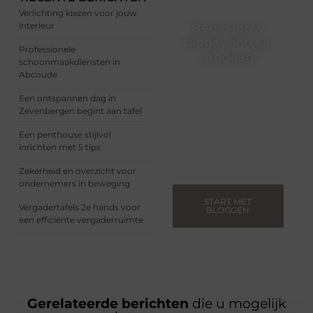
Verlichting kiezen voor jouw
interieur
Begin jouw
blogavontuur
Professionele
vandaag!
schoonmaakdiensten in
Abcoude
Of je nu een ervaren
blogger bent of net
Een ontspannen dag in
begint, ons platform biedt
Zevenbergen begint aan tafel
jou de ruimte om jouw
verhalen te delen.
Een penthouse stijlvol
Registreer nu en blog
inrichten met 5 tips
mee.
Zekerheid en overzicht voor
ondernemers in beweging
START MET
Vergadertafels 2e hands voor
BLOGGEN
een efficiënte vergaderruimte
Gerelateerde berichten
die u mogelijk