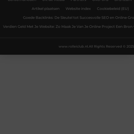
Artikel plaatsen
Website index
Cookiebeleid (EU)
Goede Backlinks: De Sleutel tot Succesvolle SEO en Online Gro
Verdien Geld Met Je Website: Zo Maak Je Van Je Online Project Een Bro
www.rolleiclub.nl.
All Rights Reserved © 2025