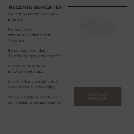
RECENTE BERICHTEN
Verlichting kiezen voor jouw
interieur
Begin jouw
blogavontuur
Professionele
vandaag!
schoonmaakdiensten in
Abcoude
Of je nu een ervaren
blogger bent of net
Een ontspannen dag in
begint, ons platform biedt
Zevenbergen begint aan tafel
jou de ruimte om jouw
verhalen te delen.
Een penthouse stijlvol
Registreer nu en blog
inrichten met 5 tips
mee.
Zekerheid en overzicht voor
ondernemers in beweging
START MET
Vergadertafels 2e hands voor
BLOGGEN
een efficiënte vergaderruimte