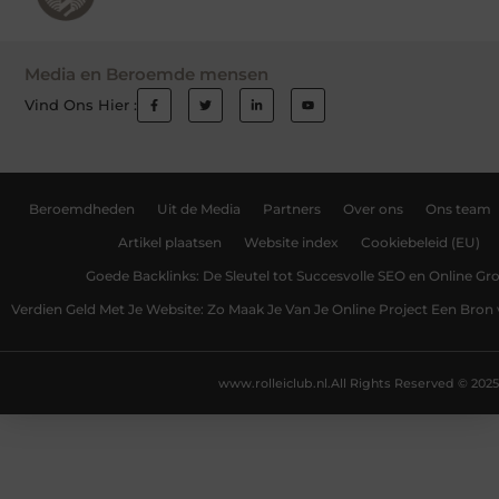
Media en Beroemde mensen
Vind Ons Hier :
Beroemdheden
Uit de Media
Partners
Over ons
Ons team
Artikel plaatsen
Website index
Cookiebeleid (EU)
Goede Backlinks: De Sleutel tot Succesvolle SEO en Online Gro
Verdien Geld Met Je Website: Zo Maak Je Van Je Online Project Een Bro
www.rolleiclub.nl.
All Rights Reserved © 2025