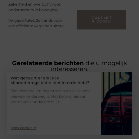
Zekerheid en overzicht voor
ondernemers in beweging
START MET
Vergadertafels 2e hands voor
BLOGGEN
een efficiënte vergaderruimte
Gerelateerde berichten
die u mogelijk
interesseren.
Wat gebeurt er als je je
kilometerregistratie niet in orde hebt?
Een correcte km registratie is cruciaal voor
wie veel onderweg is. Het belang hiervan
wordt vaak onderschat. Je
Lees verder ➜