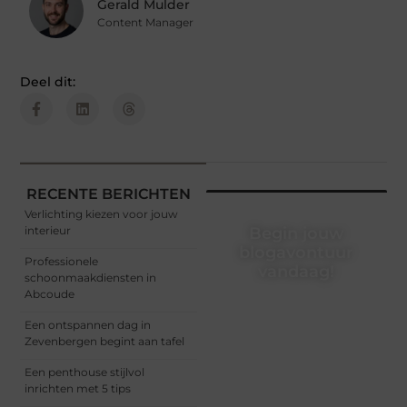
Gerald Mulder
Content Manager
Deel dit:
RECENTE BERICHTEN
Verlichting kiezen voor jouw
interieur
Begin jouw
blogavontuur
Professionele
vandaag!
schoonmaakdiensten in
Abcoude
Of je nu een ervaren
blogger bent of net
Een ontspannen dag in
begint, ons platform biedt
Zevenbergen begint aan tafel
jou de ruimte om jouw
verhalen te delen.
Een penthouse stijlvol
Registreer nu en blog
inrichten met 5 tips
mee.