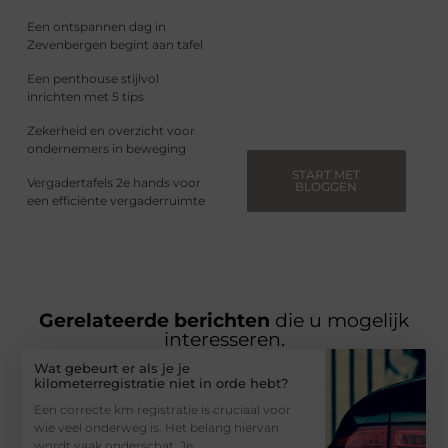
Of je nu een ervaren
blogger bent of net
Een ontspannen dag in
begint, ons platform biedt
Zevenbergen begint aan tafel
jou de ruimte om jouw
verhalen te delen.
Een penthouse stijlvol
Registreer nu en blog
inrichten met 5 tips
mee.
Zekerheid en overzicht voor
ondernemers in beweging
START MET
Vergadertafels 2e hands voor
BLOGGEN
een efficiënte vergaderruimte
Gerelateerde berichten
die u mogelijk
interesseren.
Wat gebeurt er als je je
kilometerregistratie niet in orde hebt?
Een correcte km registratie is cruciaal voor
wie veel onderweg is. Het belang hiervan
wordt vaak onderschat. Je