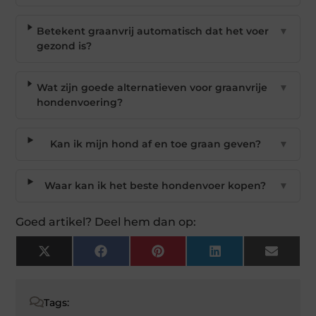
Betekent graanvrij automatisch dat het voer
▼
gezond is?
Wat zijn goede alternatieven voor graanvrije
▼
hondenvoering?
Kan ik mijn hond af en toe graan geven?
▼
Waar kan ik het beste hondenvoer kopen?
▼
Goed artikel? Deel hem dan op:
X
Facebook
Pinterest
LinkedIn
Email
(Twitter)
Tags: