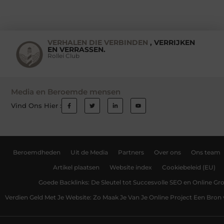
VERHALEN DIE VERBINDEN
, VERRIJKEN
EN VERRASSEN.
Rollei Club
Media en Beroemde mensen
Vind Ons Hier :
Beroemdheden
Uit de Media
Partners
Over ons
Ons team
Artikel plaatsen
Website index
Cookiebeleid (EU)
Goede Backlinks: De Sleutel tot Succesvolle SEO en Online Gro
Verdien Geld Met Je Website: Zo Maak Je Van Je Online Project Een Bro