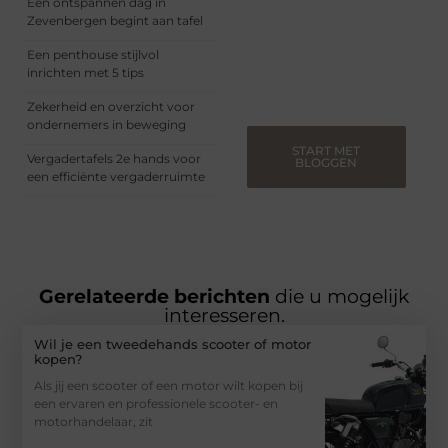
Een ontspannen dag in
begint, ons platform biedt
Zevenbergen begint aan tafel
jou de ruimte om jouw
verhalen te delen.
Een penthouse stijlvol
Registreer nu en blog
inrichten met 5 tips
mee.
Zekerheid en overzicht voor
ondernemers in beweging
START MET
Vergadertafels 2e hands voor
BLOGGEN
een efficiënte vergaderruimte
Gerelateerde berichten
die u mogelijk
interesseren.
Wil je een tweedehands scooter of motor
kopen?
Als jij een scooter of een motor wilt kopen bij
een ervaren en professionele scooter- en
motorhandelaar, zit