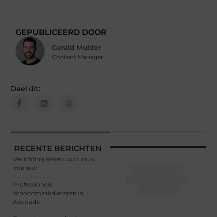
GEPUBLICEERD DOOR
Gerald Mulder
Content Manager
Deel dit:
RECENTE BERICHTEN
Verlichting kiezen voor jouw
interieur
Begin jouw
blogavontuur
Professionele
vandaag!
schoonmaakdiensten in
Abcoude
Of je nu een ervaren
blogger bent of net