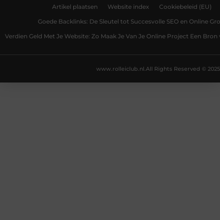
Artikel plaatsen
Website index
Cookiebeleid (EU)
Goede Backlinks: De Sleutel tot Succesvolle SEO en Online Gro
Verdien Geld Met Je Website: Zo Maak Je Van Je Online Project Een Bro
www.rolleiclub.nl.
All Rights Reserved © 2025