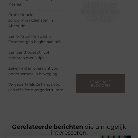
interieur
Begin jouw
blogavontuur
Professionele
vandaag!
schoonmaakdiensten in
Abcoude
Of je nu een ervaren
blogger bent of net
Een ontspannen dag in
begint, ons platform biedt
Zevenbergen begint aan tafel
jou de ruimte om jouw
verhalen te delen.
Een penthouse stijlvol
Registreer nu en blog
inrichten met 5 tips
mee.
Zekerheid en overzicht voor
ondernemers in beweging
START MET
Vergadertafels 2e hands voor
BLOGGEN
een efficiënte vergaderruimte
Gerelateerde berichten
die u mogelijk
interesseren.