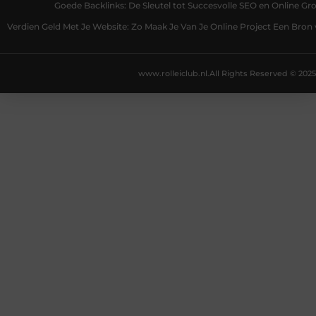
Goede Backlinks: De Sleutel tot Succesvolle SEO en Online Gro
Verdien Geld Met Je Website: Zo Maak Je Van Je Online Project Een Bro
www.rolleiclub.nl.
All Rights Reserved © 2025