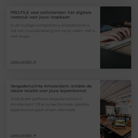
PRO.FILE voor sollicitanten: het digitale
voetstuk voor jouw loopbaan
In de huidige competitieve arbeidsmarkt is
het van cruciaal belang om op te vallen. Het is
niet langer
Lees verder ➜
Vergaderruimte Amsterdam: ontdek de
ideale locatie voor jouw bijeenkomst
Zoek je een perfecte vergaderruimte in
Amsterdam? Of je nu een formele zakelijke
bijeenkomst plant of een informele
Lees verder ➜