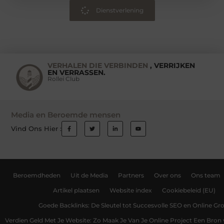
Dienstverlening
VERHALEN DIE VERBINDEN
, VERRIJKEN
EN VERRASSEN.
Rollei Club
Media en Beroemde mensen
Vind Ons Hier :
Beroemdheden
Uit de Media
Partners
Over ons
Ons team
Artikel plaatsen
Website index
Cookiebeleid (EU)
Goede Backlinks: De Sleutel tot Succesvolle SEO en Online Gro
Verdien Geld Met Je Website: Zo Maak Je Van Je Online Project Een Bro