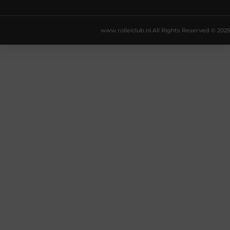
www.rolleiclub.nl.
All Rights Reserved © 2025