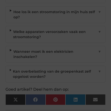
Hoe los ik een stroomstoring in mijn huis zelf
▼
op?
Welke apparaten veroorzaken vaak een
▼
stroomstoring?
Wanneer moet ik een elektricien
▼
inschakelen?
Kan overbelasting van de groepenkast zelf
▼
opgelost worden?
Goed artikel? Deel hem dan op:
X
Facebook
Pinterest
LinkedIn
Email
(Twitter)