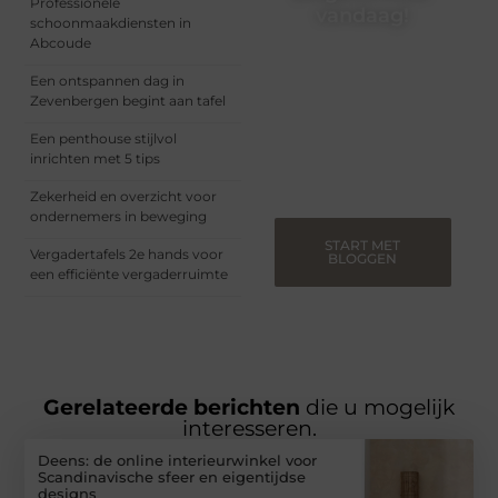
Professionele
vandaag!
schoonmaakdiensten in
Abcoude
Of je nu een ervaren
blogger bent of net
Een ontspannen dag in
begint, ons platform biedt
Zevenbergen begint aan tafel
jou de ruimte om jouw
verhalen te delen.
Een penthouse stijlvol
Registreer nu en blog
inrichten met 5 tips
mee.
Zekerheid en overzicht voor
ondernemers in beweging
START MET
Vergadertafels 2e hands voor
BLOGGEN
een efficiënte vergaderruimte
Gerelateerde berichten
die u mogelijk
interesseren.
Deens: de online interieurwinkel voor
Scandinavische sfeer en eigentijdse
designs