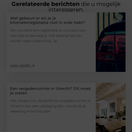
Gerelateerde berichten
die u mogelijk
interesseren.
Wat gebeurt er als je je
kilometerregistratie niet in orde hebt?
Een correcte km registratie is cruciaal voor
wie veel onderweg is. Het belang hiervan
wordt vaak onderschat. Je
Lees verder ➜
Een vergaderruimte in Utrecht? Dit moet
je weten
Het vinden van de perfecte vergaderruimte in
Utrecht kan een uitdaging zijn, vooral als je
rekening moet houden