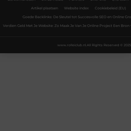
Artikel plaatsen
Website index
Cookiebeleid (EU)
Goede Backlinks: De Sleutel tot Succesvolle SEO en Online Gro
Verdien Geld Met Je Website: Zo Maak Je Van Je Online Project Een Bro
www.rolleiclub.nl.
All Rights Reserved © 2025