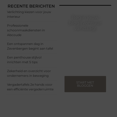
RECENTE BERICHTEN
Verlichting kiezen voor jouw
interieur
Begin jouw
blogavontuur
Professionele
vandaag!
schoonmaakdiensten in
Abcoude
Of je nu een ervaren
blogger bent of net
Een ontspannen dag in
begint, ons platform biedt
Zevenbergen begint aan tafel
jou de ruimte om jouw
verhalen te delen.
Een penthouse stijlvol
Registreer nu en blog
inrichten met 5 tips
mee.
Zekerheid en overzicht voor
ondernemers in beweging
START MET
Vergadertafels 2e hands voor
BLOGGEN
een efficiënte vergaderruimte