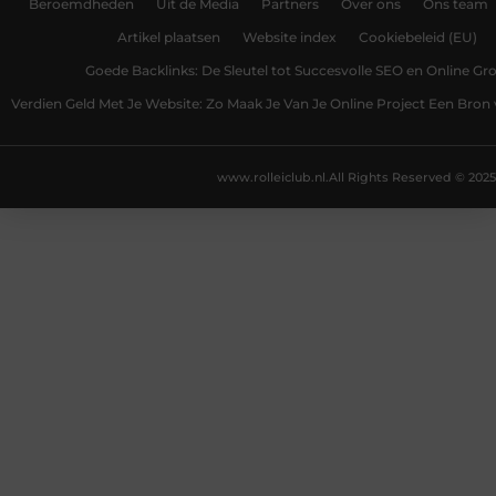
Beroemdheden
Uit de Media
Partners
Over ons
Ons team
Artikel plaatsen
Website index
Cookiebeleid (EU)
Goede Backlinks: De Sleutel tot Succesvolle SEO en Online Gro
Verdien Geld Met Je Website: Zo Maak Je Van Je Online Project Een Bro
www.rolleiclub.nl.
All Rights Reserved © 2025