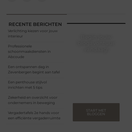
RECENTE BERICHTEN
Verlichting kiezen voor jouw
interieur
Begin jouw
blogavontuur
Professionele
vandaag!
schoonmaakdiensten in
Abcoude
Of je nu een ervaren
blogger bent of net
Een ontspannen dag in
begint, ons platform biedt
Zevenbergen begint aan tafel
jou de ruimte om jouw
verhalen te delen.
Een penthouse stijlvol
Registreer nu en blog
inrichten met 5 tips
mee.
Zekerheid en overzicht voor
ondernemers in beweging
START MET
Vergadertafels 2e hands voor
BLOGGEN
een efficiënte vergaderruimte