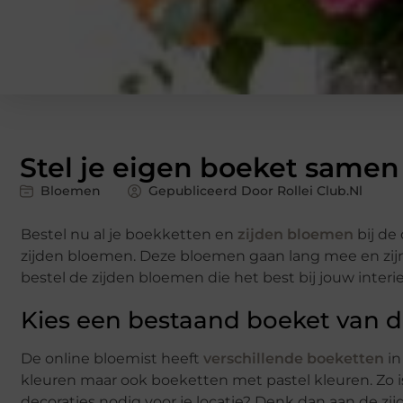
Stel je eigen boeket samen 
Bloemen
Gepubliceerd Door Rollei Club.nl
Bestel nu al je boekketten en
zijden bloemen
bij de
zijden bloemen. Deze bloemen gaan lang mee en zijn 
bestel de zijden bloemen die het best bij jouw inter
Kies een bestaand boeket van d
De online bloemist heeft
verschillende boeketten
in
kleuren maar ook boeketten met pastel kleuren. Zo is
decoraties nodig voor je locatie? Denk dan aan de z