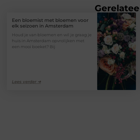
Gerelatee
Een bloemist met bloemen voor
elk seizoen in Amsterdam
Houd je van bloemen en wil je graag je
huis in Amsterdam opvrolijken met
een mooi boeket? Bij
Lees verder ➜