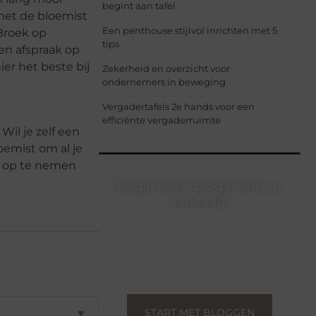
begint aan tafel
 met de bloemist
Een penthouse stijlvol inrichten met 5
Broek op
tips
een afspraak op
er het beste bij
Zekerheid en overzicht voor
ondernemers in beweging
Vergadertafels 2e hands voor een
efficiënte vergaderruimte
Wil je zelf een
oemist om al je
t op te nemen
Begin jouw blogavontuur
vandaag!
Of je nu een ervaren blogger bent of
net begint, ons platform biedt jou de
ruimte om jouw verhalen te delen.
Registreer nu en blog mee.
START MET BLOGGEN
▼