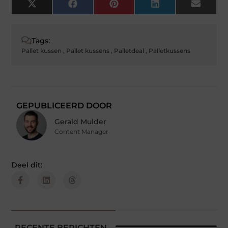
X
Facebook
Pinterest
LinkedIn
Email
(Twitter)
Tags:
Pallet kussen
,
Pallet kussens
,
Palletdeal
,
Palletkussens
GEPUBLICEERD DOOR
Gerald Mulder
Content Manager
Deel dit:
RECENTE BERICHTEN