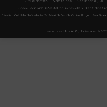
Artikel plaatsen
Website index
Cookiebeleid (EU)
Goede Backlinks: De Sleutel tot Succesvolle SEO en Online Gro
Verdien Geld Met Je Website: Zo Maak Je Van Je Online Project Een Bro
www.rolleiclub.nl.
All Rights Reserved © 2025