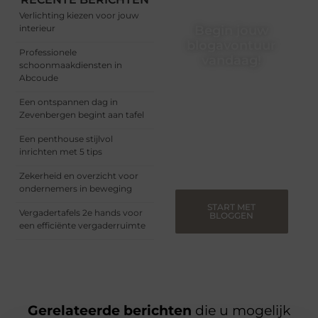
Verlichting kiezen voor jouw
interieur
Begin jouw
blogavontuur
Professionele
vandaag!
schoonmaakdiensten in
Abcoude
Of je nu een ervaren
blogger bent of net
Een ontspannen dag in
begint, ons platform biedt
Zevenbergen begint aan tafel
jou de ruimte om jouw
verhalen te delen.
Een penthouse stijlvol
Registreer nu en blog
inrichten met 5 tips
mee.
Zekerheid en overzicht voor
ondernemers in beweging
START MET
Vergadertafels 2e hands voor
BLOGGEN
een efficiënte vergaderruimte
Gerelateerde berichten
die u mogelijk