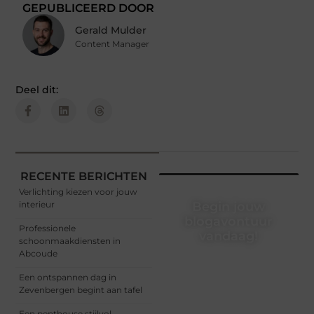
GEPUBLICEERD DOOR
Gerald Mulder
Content Manager
Deel dit:
RECENTE BERICHTEN
Verlichting kiezen voor jouw
interieur
Begin jouw
blogavontuur
Professionele
vandaag!
schoonmaakdiensten in
Abcoude
Of je nu een ervaren
blogger bent of net
Een ontspannen dag in
begint, ons platform biedt
Zevenbergen begint aan tafel
jou de ruimte om jouw
verhalen te delen.
Een penthouse stijlvol