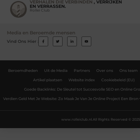
VERHALEN DIE VERBINDEN
, VERRIJKEN
EN VERRASSEN.
Rollei Club
Media en Beroemde mensen
Vind Ons Hier :
Beroemdheden
Uit de Media
Partners
Over ons
Ons team
Artikel plaatsen
Website index
Cookiebeleid (EU)
Goede Backlinks: De Sleutel tot Succesvolle SEO en Online Gro
Verdien Geld Met Je Website: Zo Maak Je Van Je Online Project Een Bro
www.rolleiclub.nl.
All Rights Reserved © 2025