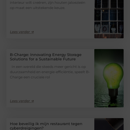
interieur wilt creëren, zijn houten jaloezieën
op maat een uitstekende keuze.
Lees verder ➜
B-Charge: Innovating Energy Storage
Solutions for a Sustainable Future
In een wereld die steeds meer gericht is op
duurzaamheid en energie-efficiëntie, speelt B-
Charge een cruciale rol
Lees verder ➜
Hoe beveilig ik mijn restaurant tegen
cyberdreigingen?