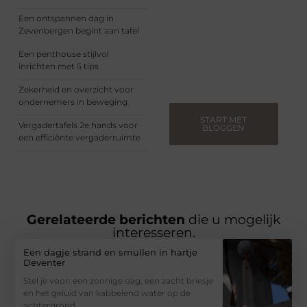
Of je nu een ervaren
blogger bent of net
Een ontspannen dag in
begint, ons platform biedt
Zevenbergen begint aan tafel
jou de ruimte om jouw
verhalen te delen.
Een penthouse stijlvol
Registreer nu en blog
inrichten met 5 tips
mee.
Zekerheid en overzicht voor
ondernemers in beweging
START MET
Vergadertafels 2e hands voor
BLOGGEN
een efficiënte vergaderruimte
Gerelateerde berichten
die u mogelijk
interesseren.
Een dagje strand en smullen in hartje
Deventer
Stel je voor: een zonnige dag, een zacht briesje
en het geluid van kabbelend water op de
achtergrond.