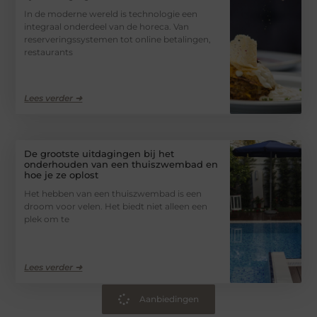
In de moderne wereld is technologie een
integraal onderdeel van de horeca. Van
reserveringssystemen tot online betalingen,
restaurants
Lees verder ➜
De grootste uitdagingen bij het
onderhouden van een thuiszwembad en
hoe je ze oplost
Het hebben van een thuiszwembad is een
droom voor velen. Het biedt niet alleen een
plek om te
Lees verder ➜
Aanbiedingen