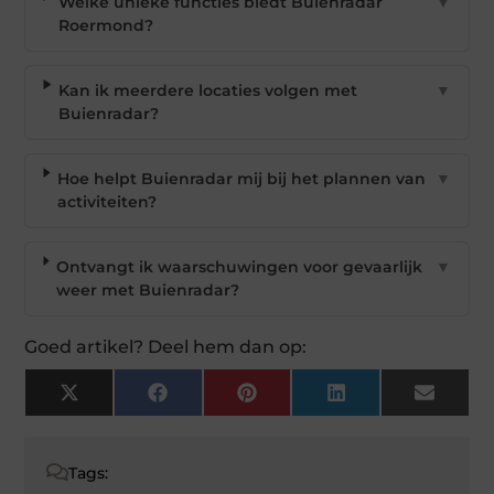
Welke unieke functies biedt Buienradar
▼
Roermond?
Kan ik meerdere locaties volgen met
▼
Buienradar?
Hoe helpt Buienradar mij bij het plannen van
▼
activiteiten?
Ontvangt ik waarschuwingen voor gevaarlijk
▼
weer met Buienradar?
Goed artikel? Deel hem dan op:
X
Facebook
Pinterest
LinkedIn
Email
(Twitter)
Tags: