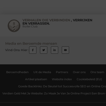
VERHALEN DIE VERBINDEN
, VERRIJKEN
EN VERRASSEN.
Rollei Club
Media en Beroemde mensen
Vind Ons Hier :
Beroemdheden
Uit de Media
Partners
Over ons
Ons team
Artikel plaatsen
Website index
Cookiebeleid (EU)
Goede Backlinks: De Sleutel tot Succesvolle SEO en Online Gro
Verdien Geld Met Je Website: Zo Maak Je Van Je Online Project Een Bro