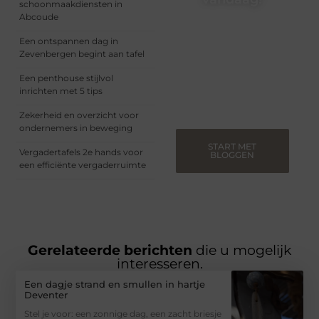
schoonmaakdiensten in
Abcoude
Of je nu een ervaren
blogger bent of net
Een ontspannen dag in
begint, ons platform biedt
Zevenbergen begint aan tafel
jou de ruimte om jouw
verhalen te delen.
Een penthouse stijlvol
Registreer nu en blog
inrichten met 5 tips
mee.
Zekerheid en overzicht voor
ondernemers in beweging
START MET
Vergadertafels 2e hands voor
BLOGGEN
een efficiënte vergaderruimte
Gerelateerde berichten
die u mogelijk
interesseren.
Een dagje strand en smullen in hartje
Deventer
Stel je voor: een zonnige dag, een zacht briesje