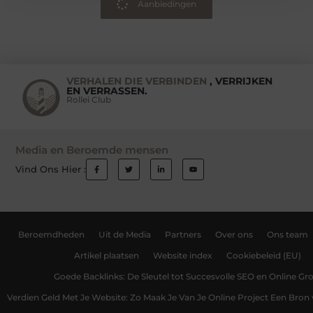
Aanbiedingen
VERHALEN DIE VERBINDEN
, VERRIJKEN
EN VERRASSEN.
Rollei Club
Media en Beroemde mensen
Vind Ons Hier :
Beroemdheden
Uit de Media
Partners
Over ons
Ons team
Artikel plaatsen
Website index
Cookiebeleid (EU)
Goede Backlinks: De Sleutel tot Succesvolle SEO en Online Gro
Verdien Geld Met Je Website: Zo Maak Je Van Je Online Project Een Bro