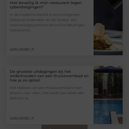
Hoe beveilig ik mijn restaurant tegen
cyberdreigingen?
In de moderne wereld is technologie een
integraal onderdeel van de horeca. Van
reserveringssystemen tot online betalingen,
restaurants
Lees verder ➜
De grootste uitdagingen bij het
onderhouden van een thuiszwembad en
hoe je ze oplost
Het hebben van een thuiszwembad is een
droom voor velen. Het biedt niet alleen een
plek om te
Lees verder ➜