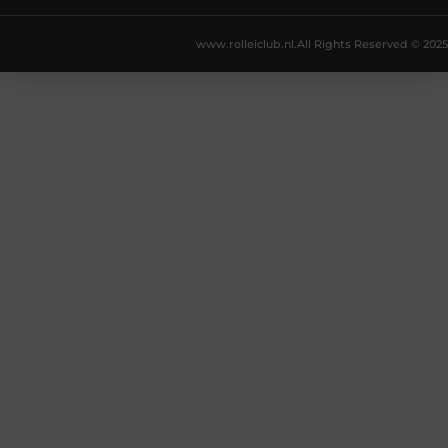
www.rolleiclub.nl.
All Rights Reserved © 2025