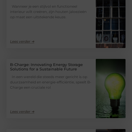
Wanneer je een stijlvol en functioneel
interieur wilt creëren, zijn houten jaloezieën
op maat een uitstekende keuze.
Lees verder ➜
B-Charge: Innovating Energy Storage
Solutions for a Sustainable Future
In een wereld die steeds meer gericht is op
duurzaamheid en energie-efficiëntie, speelt B-
Charge een cruciale rol
Lees verder ➜