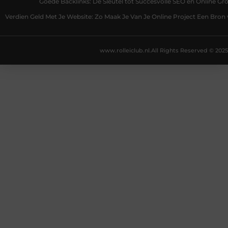
Goede Backlinks: De Sleutel tot Succesvolle SEO en Online Gro
Verdien Geld Met Je Website: Zo Maak Je Van Je Online Project Een Bro
www.rolleiclub.nl.
All Rights Reserved © 2025