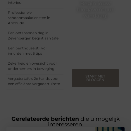
interieur
Begin jouw
blogavontuur
Professionele
vandaag!
schoonmaakdiensten in
Abcoude
Of je nu een ervaren
blogger bent of net
Een ontspannen dag in
begint, ons platform biedt
Zevenbergen begint aan tafel
jou de ruimte om jouw
verhalen te delen.
Een penthouse stijlvol
Registreer nu en blog
inrichten met 5 tips
mee.
Zekerheid en overzicht voor
ondernemers in beweging
START MET
Vergadertafels 2e hands voor
BLOGGEN
een efficiënte vergaderruimte
Gerelateerde berichten
die u mogelijk
interesseren.