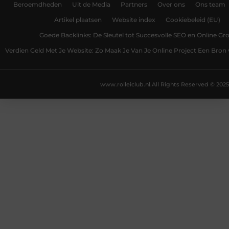
Beroemdheden
Uit de Media
Partners
Over ons
Ons team
Artikel plaatsen
Website index
Cookiebeleid (EU)
Goede Backlinks: De Sleutel tot Succesvolle SEO en Online Gro
Verdien Geld Met Je Website: Zo Maak Je Van Je Online Project Een Bro
www.rolleiclub.nl.
All Rights Reserved © 2025