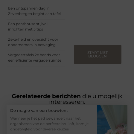
Of je nu een ervaren
blogger bent of net
Een ontspannen dag in
begint, ons platform biedt
Zevenbergen begint aan tafel
jou de ruimte om jouw
verhalen te delen.
Een penthouse stijlvol
Registreer nu en blog
inrichten met 5 tips
mee.
Zekerheid en overzicht voor
ondernemers in beweging
START MET
Vergadertafels 2e hands voor
BLOGGEN
een efficiënte vergaderruimte
Gerelateerde berichten
die u mogelijk
interesseren.
De magie van een trouwtent
Wanneer je het pad bewandelt naar het
organiseren van de perfecte bruiloft, kom je
ongetwijfeld voor diverse keuzes