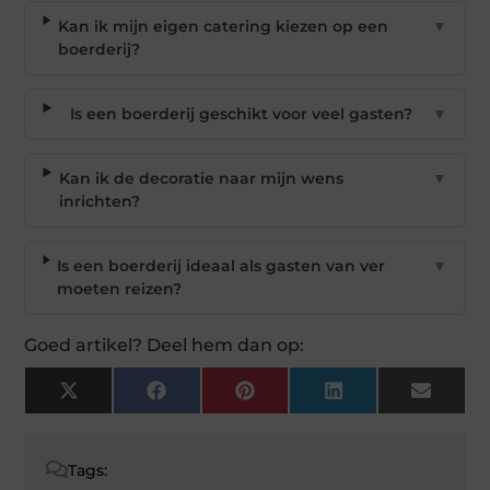
Kan ik mijn eigen catering kiezen op een
▼
boerderij?
Is een boerderij geschikt voor veel gasten?
▼
Kan ik de decoratie naar mijn wens
▼
inrichten?
Is een boerderij ideaal als gasten van ver
▼
moeten reizen?
Goed artikel? Deel hem dan op:
X
Facebook
Pinterest
LinkedIn
Email
(Twitter)
Tags: