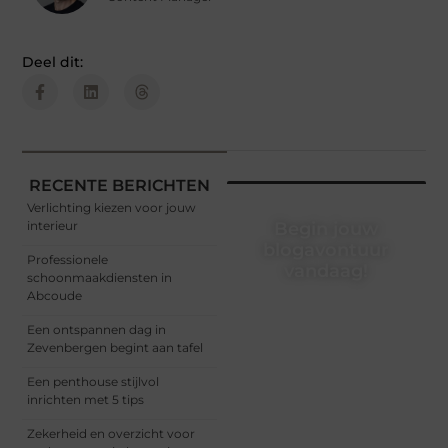
Deel dit:
RECENTE BERICHTEN
Verlichting kiezen voor jouw
interieur
Begin jouw
blogavontuur
Professionele
vandaag!
schoonmaakdiensten in
Abcoude
Of je nu een ervaren
blogger bent of net
Een ontspannen dag in
begint, ons platform biedt
Zevenbergen begint aan tafel
jou de ruimte om jouw
verhalen te delen.
Een penthouse stijlvol
Registreer nu en blog
inrichten met 5 tips
mee.
Zekerheid en overzicht voor