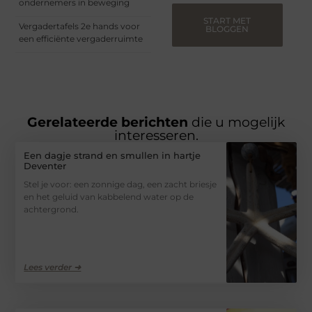
ondernemers in beweging
START MET
Vergadertafels 2e hands voor
BLOGGEN
een efficiënte vergaderruimte
Gerelateerde berichten
die u mogelijk
interesseren.
Een dagje strand en smullen in hartje
Deventer
Stel je voor: een zonnige dag, een zacht briesje
en het geluid van kabbelend water op de
achtergrond.
Lees verder ➜