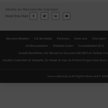
Media en Beroemde mensen
Vind Ons Hier :
Beroemdheden
Uit de Media
Partners
Over ons
Ons team
Artikel plaatsen
Website index
Cookiebeleid (EU)
Goede Backlinks: De Sleutel tot Succesvolle SEO en Online Gro
Verdien Geld Met Je Website: Zo Maak Je Van Je Online Project Een Bro
www.rolleiclub.nl.
All Rights Reserved © 2025